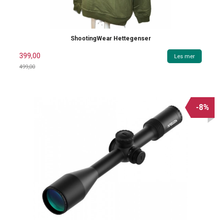
ShootingWear Hettegenser
399,00
Les mer
499,00
Rabatt
-8%