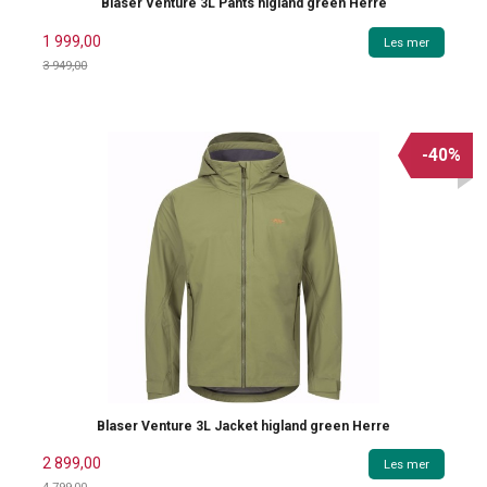
Blaser Venture 3L Pants higland green Herre
1 999,00
Les mer
3 949,00
Rabatt
-40%
Blaser Venture 3L Jacket higland green Herre
2 899,00
Les mer