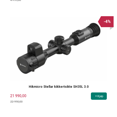
4 799,00
Rabatt
-4%
Hikmicro Stellar kikkertsikte SH35L 3.0
21 990,00
Kjøp
22 990,00
Rabatt