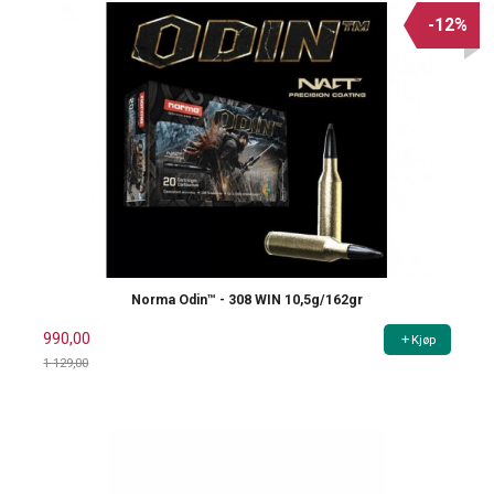
-12%
Norma Odin™ - 308 WIN 10,5g/162gr
990,00
Kjøp
1 129,00
Rabatt