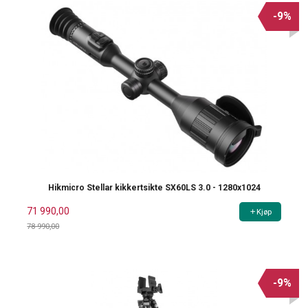
-9%
Hikmicro Stellar kikkertsikte SX60LS 3.0 - 1280x1024
71 990,00
Kjøp
78 990,00
Rabatt
-9%