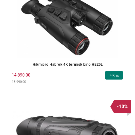
Hikmicro Habrok 4K termisk bino HE25L
14 890,00
Kjøp
18 990,00
Rabatt
-10%