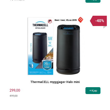
-40%
ThermaCELL myggjager Halo mini
299,00
Kjøp
499,00
Rabatt