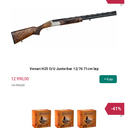
Venari H25 O/U Justerbar 12/76 71cm løp
12 990,00
Kjøp
14 990,00
Rabatt
-41%