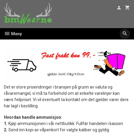
Gå
til
innholdet
Meny
Det er store prisendringer i bransjen på grunn av valuta og
råvaremangel, vi må ta forbehold om at enkelte varelinjer kan
være feilpriset. Vi vil eventuelt ta kontakt om det gjelder varer dere
har lagt i bestilling.
Hvordan handle ammunisjon:
1.
Kjøp ammunisjonen i vår nettbutikk. Fullfør handelen i kassen.
2.
Send inn kopi av våpenkort for valgte kaliber og gyldig