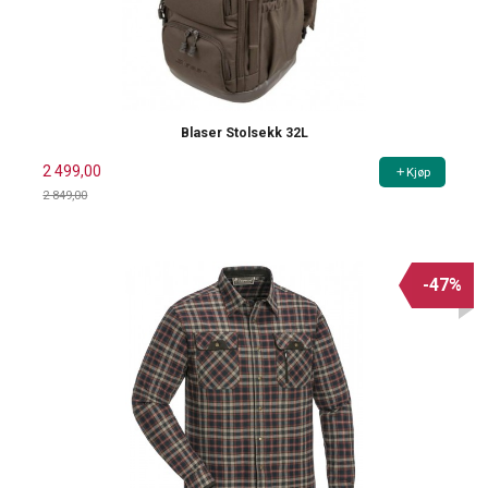
Blaser Stolsekk 32L
2 499,00
Kjøp
2 849,00
Rabatt
-47%