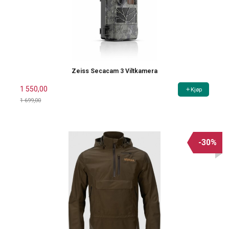
Zeiss Secacam 3 Viltkamera
1 550,00
Kjøp
1 699,00
Rabatt
-30%