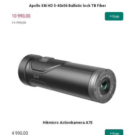
Apollo X8i HD 5-40x56 Ballistic lock TB Fiber
10 990,00
Kjøp
11 990,00
Rabatt
Hikmicro Actionkamera A7E
4 990,00
Kjøp