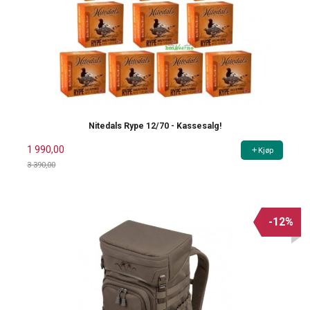
Nitedals Rype 12/70 - Kassesalg!
1 990,00
Kjøp
3 390,00
Rabatt
-12%