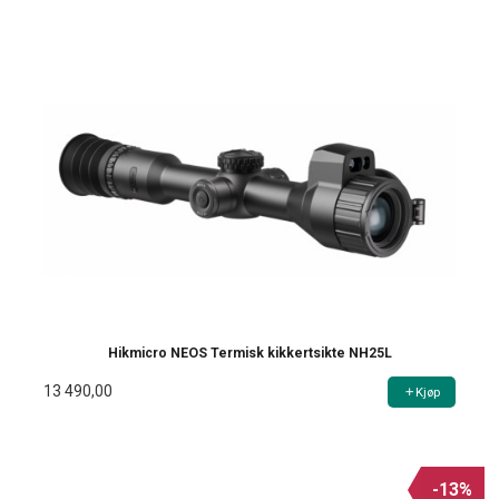
Hikmicro NEOS Termisk kikkertsikte NH25L
13 490,00
Kjøp
-13%