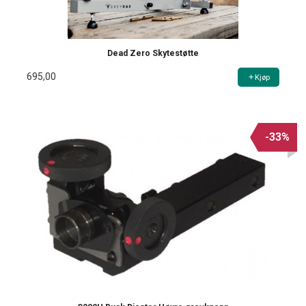
Dead Zero Skytestøtte
695,00
Kjøp
-33%