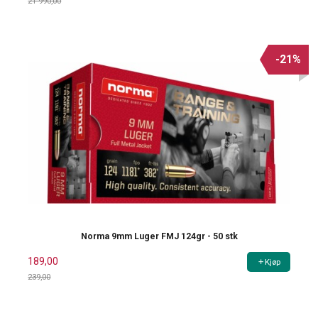
21 990,00
Rabatt
-21%
Norma 9mm Luger FMJ 124gr - 50 stk
189,00
Kjøp
239,00
Rabatt