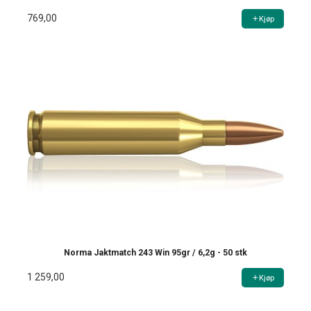
769,00
Kjøp
Norma Jaktmatch 243 Win 95gr / 6,2g - 50 stk
1 259,00
Kjøp