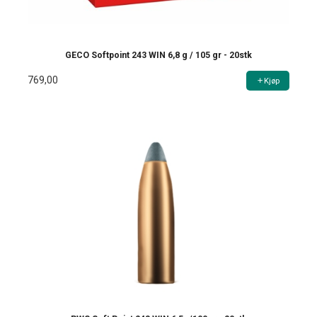
GECO Softpoint 243 WIN 6,8 g / 105 gr - 20stk
769,00
Kjøp