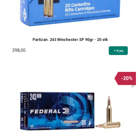
Partizan .243 Winchester SP 90gr - 20 stk
398,00
Kjøp
-20%