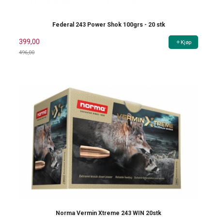
Federal 243 Power Shok 100grs - 20 stk
399,00
Kjøp
496,00
Rabatt
Norma Vermin Xtreme 243 WIN 20stk