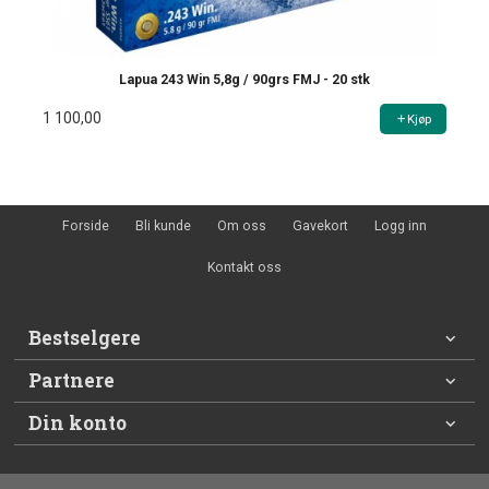
Lapua 243 Win 5,8g / 90grs FMJ - 20 stk
1 100,00
Kjøp
Forside
Bli kunde
Om oss
Gavekort
Logg inn
Kontakt oss
Bestselgere
Partnere
Din konto