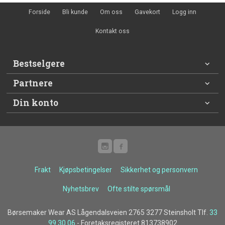
Forside
Bli kunde
Om oss
Gavekort
Logg inn
Kontakt oss
Bestselgere
Partnere
Din konto
Frakt
Kjøpsbetingelser
Sikkerhet og personvern
Nyhetsbrev
Ofte stilte spørsmål
Børsemaker Wear AS Lågendalsveien 2765 3277 Steinsholt Tlf.
33
99 30 06
- Foretaksregisteret 813738902