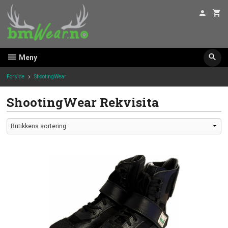
Gå
til
innholdet
Meny
Forside
ShootingWear
ShootingWear Rekvisita