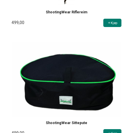
ShootingWear Riflereim
499,00
Kjøp
ShootingWear Sittepute