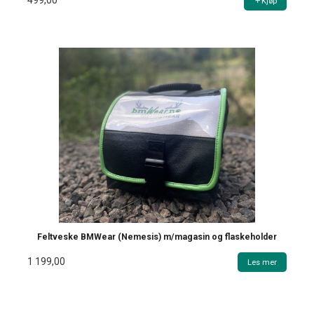
499,00
Kjøp
Feltveske BMWear (Nemesis) m/magasin og flaskeholder
1 199,00
Les mer