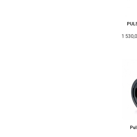
PUL
1 530,
Pul