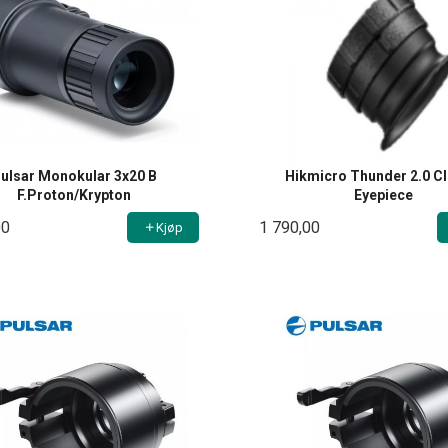
ulsar Monokular 3x20 B
Hikmicro Thunder 2.0 Cl
F.Proton/Krypton
Eyepiece
00
1 790,00
Kjøp