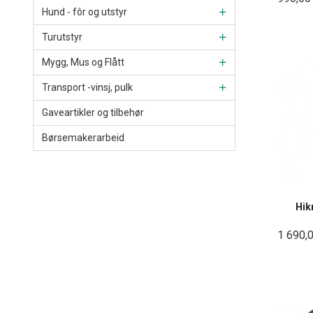
Hund - fôr og utstyr
Turutstyr
Mygg, Mus og Flått
Transport -vinsj, pulk
Gaveartikler og tilbehør
Børsemakerarbeid
Hik
1 690,