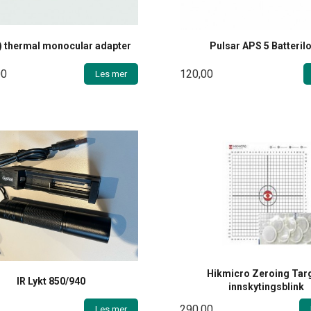
) thermal monocular adapter
Pulsar APS 5 Batteril
00
120,00
Les mer
Hikmicro Zeroing Tar
IR Lykt 850/940
innskytingsblink
290,00
Les mer