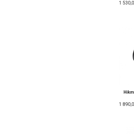
1 530,
Hikm
1 890,