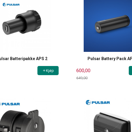
ulsar Batteripakke APS 2
Pulsar Battery Pack A
600,00
Kjøp
649,00
Rabatt