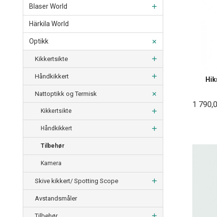
Blaser World
Härkila World
Optikk
Kikkertsikte
Håndkikkert
Hik
Nattoptikk og Termisk
1 790,
Kikkertsikte
Håndkikkert
Tilbehør
Kamera
Skive kikkert/ Spotting Scope
Avstandsmåler
Tilbehør