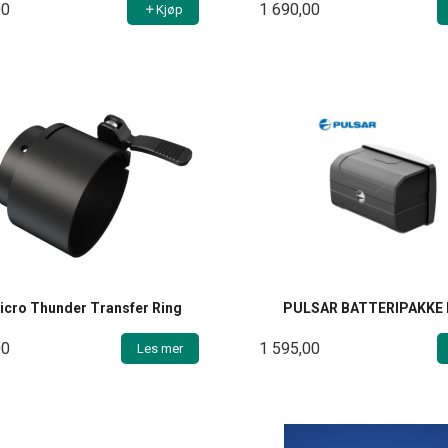
00
1 690,00
Kjøp
icro Thunder Transfer Ring
PULSAR BATTERIPAKKE 
00
1 595,00
Les mer