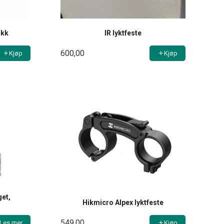
okk
IR lyktfeste
600,00
Kjøp
Kjøp
get,
Hikmicro Alpex lyktfeste
549,00
Les mer
Kjøp