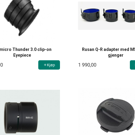
micro Thunder 3.0 clip-on
Rusan Q-R adapter med M
Eyepiece
gjenger
00
1 990,00
Kjøp