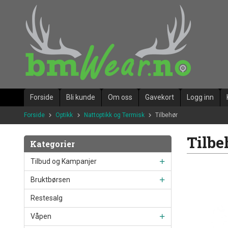
Gå
til
innholdet
Forside
Bli kunde
Om oss
Gavekort
Logg inn
Forside
Optikk
Nattoptikk og Termisk
Tilbehør
Tilbe
Kategorier
Tilbud og Kampanjer
Bruktbørsen
Restesalg
Våpen