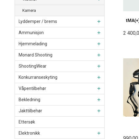
Kamera
tMA(+
Lyddemper / brems
2 400,
Ammunisjon
Hjemmelading
Monard Shooting
ShootingWear
Konkurranseskyting
Våpentilbehør
Bekledning
Jakttilbehør
Ettersøk
Elektronikk
990,00