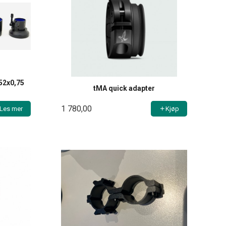
52x0,75
tMA quick adapter
1 780,00
Les mer
Kjøp