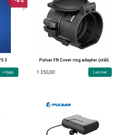
-8%
PS 3
Pulsar FN Cover ring adapter (stål)
1 350,00
Kjøp
Les mer