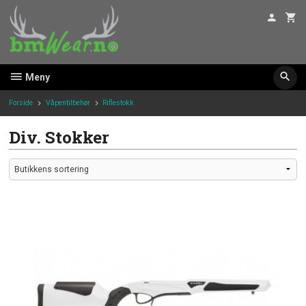
Gå
til
innholdet
Meny
Forside
Våpentilbehør
Riflestokk
Div. Stokker