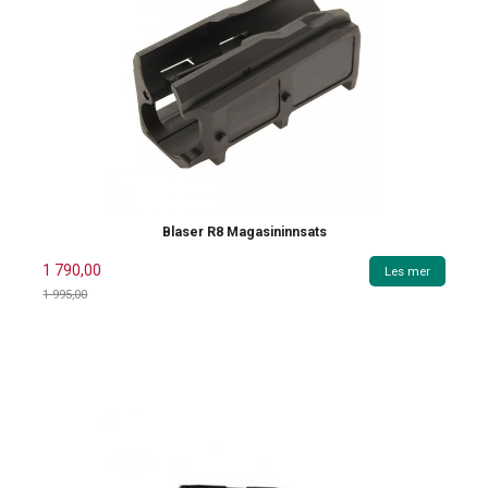
Blaser R8 Magasininnsats
1 790,00
Les mer
1 995,00
Rabatt