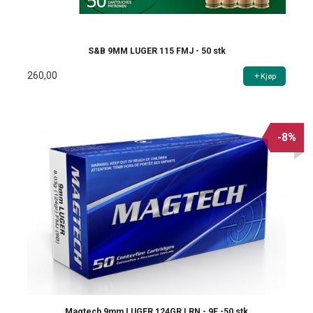
S&B 9MM LUGER 115 FMJ - 50 stk
260,00
Kjøp
-8%
Magtech 9mm LUGER 124GR LRN - 9E -50 stk