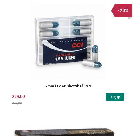
-20%
9mm Luger ShotShell CCI
299,00
Kjøp
375,00
Rabatt