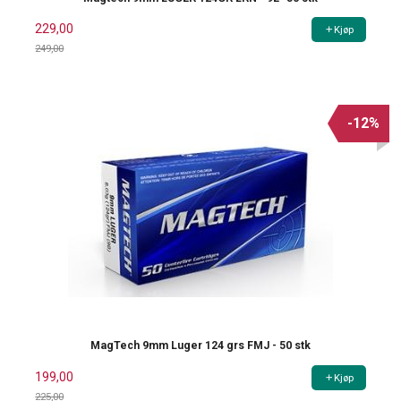
229,00
Kjøp
249,00
Rabatt
-12%
MagTech 9mm Luger 124 grs FMJ - 50 stk
199,00
Kjøp
225,00