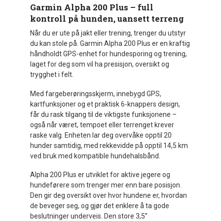
Garmin Alpha 200 Plus – full
kontroll på hunden, uansett terreng
Når du er ute på jakt eller trening, trenger du utstyr
du kan stole på. Garmin Alpha 200 Plus er en kraftig
håndholdt GPS-enhet for hundesporing og trening,
laget for deg som vil ha presisjon, oversikt og
trygghet i felt.
Med fargeberøringsskjerm, innebygd GPS,
kartfunksjoner og et praktisk 6-knappers design,
får du rask tilgang til de viktigste funksjonene –
også når været, tempoet eller terrenget krever
raske valg. Enheten lar deg overvåke opptil 20
hunder samtidig, med rekkevidde på opptil 14,5 km
ved bruk med kompatible hundehalsbånd.
Alpha 200 Plus er utviklet for aktive jegere og
hundeførere som trenger mer enn bare posisjon.
Den gir deg oversikt over hvor hundene er, hvordan
de beveger seg, og gjør det enklere å ta gode
beslutninger underveis. Den store 3,5”