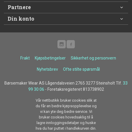
Partnere
Din konto
Frakt
Kjøpsbetingelser
Sikkerhet og personvern
Nyhetsbrev
Ofte stilte spørsmål
Børsemaker Wear AS Lågendalsveien 2765 3277 Steinsholt Tlf.
33
99 30 06
- Foretaksregisteret 813738902
Vår nettbutikk bruker cookies slik at
du får en bedre kjøpsopplevelse og
vi kan yte deg bedre service. Vi
bruker cookies hovedsaklig til å
lagre innloggingsdetaljer og huske
hva du har puttet i handlekurven din.