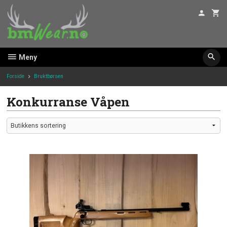
Gå
til
innholdet
Meny
Forside
Bruktbørsen
Konkurranse Våpen