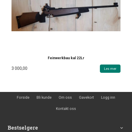
Feinwerkbau kal 22Lr
3 000,00
Les mer
Forside
Bli kunde
Om oss
Gavekort
Logg inn
Kontakt oss
Bestselgere