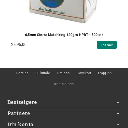
6,5mm Sierra Matchking 120grs HPBT - 500 stk
2 695,00
Les mer
Forside
Bli kunde
Om oss
Gavekort
Logg inn
Kontakt oss
Bestselgere
Partnere
Din konto