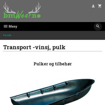
Gå
til
innholdet
Meny
Forside
Transport -vinsj, pulk
Pulker og tilbehør