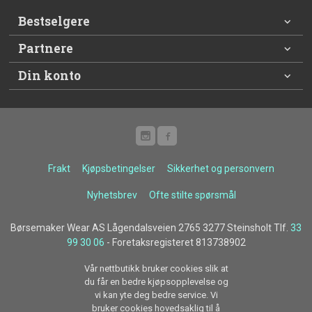
Bestselgere
Partnere
Din konto
Frakt
Kjøpsbetingelser
Sikkerhet og personvern
Nyhetsbrev
Ofte stilte spørsmål
Børsemaker Wear AS Lågendalsveien 2765 3277 Steinsholt Tlf.
33
99 30 06
- Foretaksregisteret 813738902
Vår nettbutikk bruker cookies slik at
du får en bedre kjøpsopplevelse og
vi kan yte deg bedre service. Vi
bruker cookies hovedsaklig til å