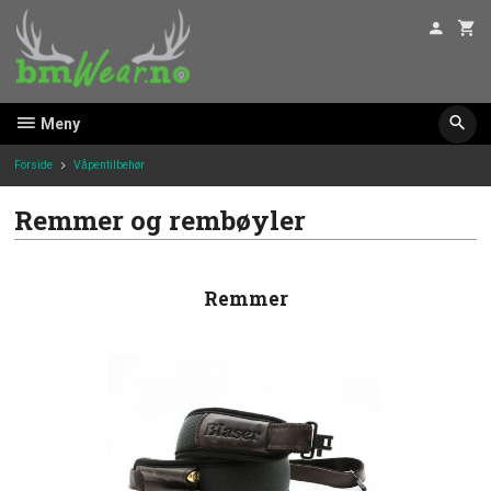
Gå
til
innholdet
Meny
Forside
Våpentilbehør
Remmer og rembøyler
Remmer