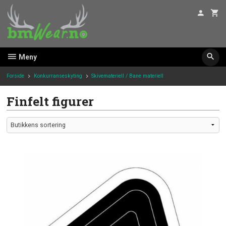
Gå
til
innholdet
Meny
Forside
Konkurranseskyting
Skivemateriell / Bane materiell
Finfelt figurer