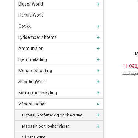
Blaser World
Härkila World
Optikk
Lyddemper / brems
Ammunisjon
M
Hjemmelading
11 990
Monard Shooting
16 990,0
Rabatt
ShootingWear
Konkurranseskyting
Våpentilbehør
Futteral, kofferter og oppbevaring
Magasin og tilbehør våpen
Våpensikring