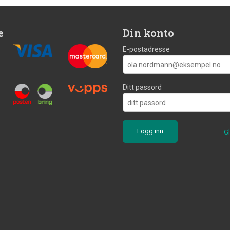
e
Din konto
E-postadresse
Ditt passord
G