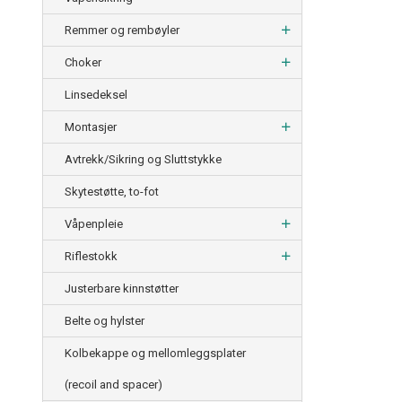
Remmer og rembøyler
Choker
Linsedeksel
Montasjer
Avtrekk/Sikring og Sluttstykke
Skytestøtte, to-fot
Våpenpleie
Riflestokk
Justerbare kinnstøtter
Belte og hylster
Kolbekappe og mellomleggsplater
(recoil and spacer)