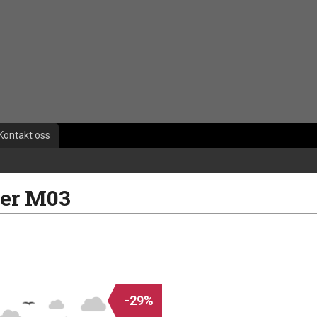
Kontakt oss
er M03
-29%