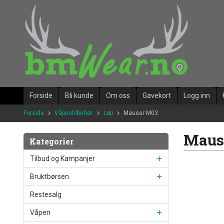
Gå
til
innholdet
Forside
Bli kunde
Om oss
Gavekort
Logg inn
Forside
Våpentilbehør
Løp
Mauser M03
Maus
Kategorier
Tilbud og Kampanjer
Bruktbørsen
Restesalg
Våpen