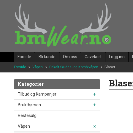
Gå
til
innholdet
Forside
Bli kunde
Om oss
Gavekort
Logg inn
Forside
Våpen
Enkeltskudds- og Kombivåpen
Blaser
Blase
Kategorier
Tilbud og Kampanjer
Bruktbørsen
Restesalg
Våpen