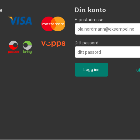
e
Din konto
E-postadresse
Ditt passord
G