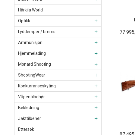
Härkila World
Optikk
77 995
Lyddemper / brems
Ammunisjon
Hjemmelading
Monard Shooting
ShootingWear
Konkurranseskyting
Våpentilbehør
Bekledning
Jakttilbehør
Ettersøk
87 495