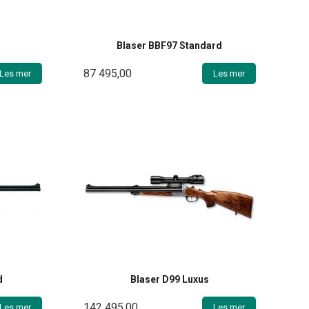
Blaser BBF97 Standard
87 495,00
Les mer
Les mer
d
Blaser D99 Luxus
142 495,00
Les mer
Les mer