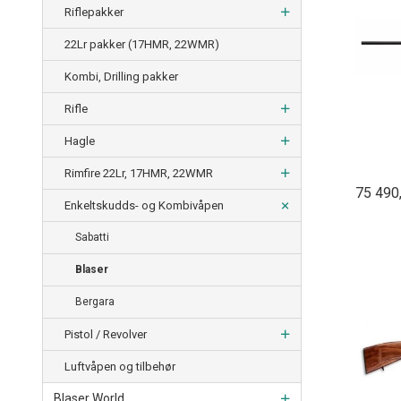
Riflepakker
22Lr pakker (17HMR, 22WMR)
Kombi, Drilling pakker
Rifle
Hagle
Rimfire 22Lr, 17HMR, 22WMR
75 490
Enkeltskudds- og Kombivåpen
Sabatti
Blaser
Bergara
Pistol / Revolver
Luftvåpen og tilbehør
Blaser World