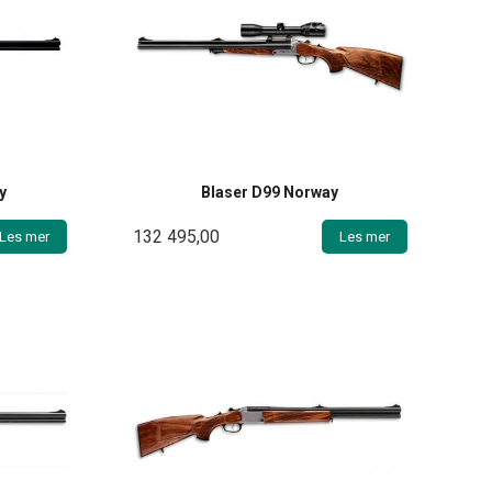
y
Blaser D99 Norway
132 495,00
Les mer
Les mer