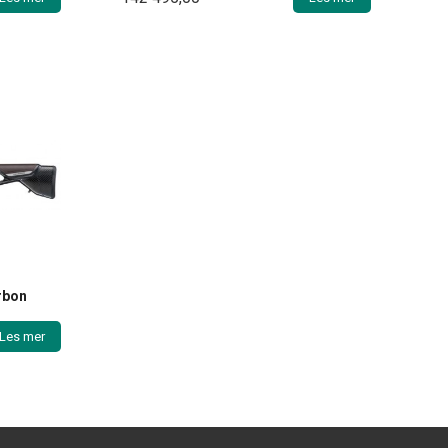
rbon
Les mer