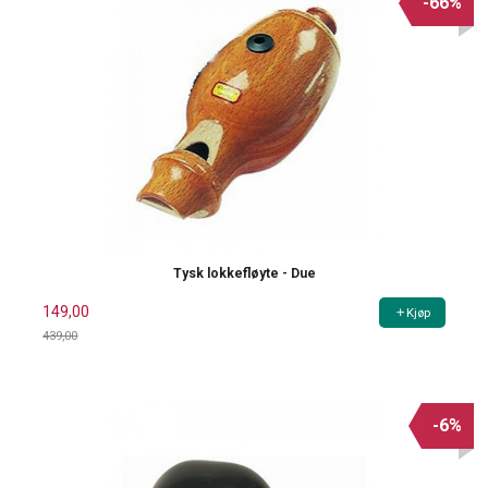
-66%
Tysk lokkefløyte - Due
149,00
Kjøp
439,00
Rabatt
-6%