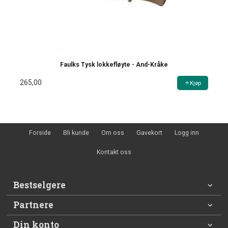
Faulks Tysk lokkefløyte - And-Kråke
265,00
Kjøp
Forside
Bli kunde
Om oss
Gavekort
Logg inn
Kontakt oss
Bestselgere
Partnere
Din konto