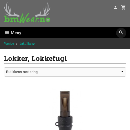
Gå
til
innholdet
Meny
Forside
Jakttilbehør
Lokker, Lokkefugl