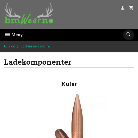
Gå
til
innholdet
Meny
Forside
Konkurranseskyting
Ladekomponenter
Kuler