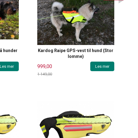
må hunder
Kardog Raipe GPS-vest til hund (Stor
lomme)
999,00
Les mer
Les mer
1 149,00
Rabatt