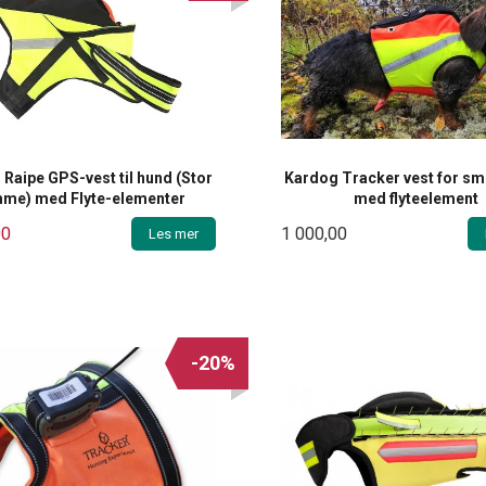
Raipe GPS-vest til hund (Stor
Kardog Tracker vest for s
me) med Flyte-elementer
med flyteelement
00
1 000,00
Les mer
-20%