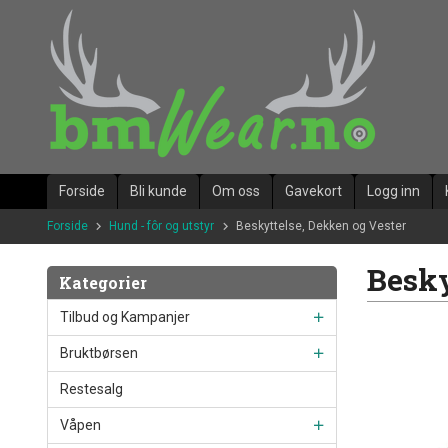
Gå
til
innholdet
Forside
Bli kunde
Om oss
Gavekort
Logg inn
Forside
Hund - fôr og utstyr
Beskyttelse, Dekken og Vester
Besky
Kategorier
Tilbud og Kampanjer
Bruktbørsen
Restesalg
Våpen