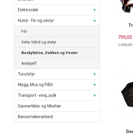
Elektronikk
Hund - fôr og utstyr
Tr
Fôr
799,00
Seler, bånd og utstyr
1 000,00
Rabatt
Beskyttelse, Dekken og Vester
Antibjeff
Turutstyr
Mygg, Mus og Flått
Transport -vinsj, pulk
Gaveartikler og tilbehør
Børsemakerarbeid
Dog