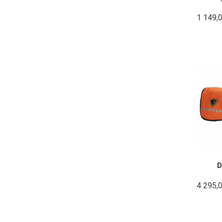
1 149,
D
4 295,