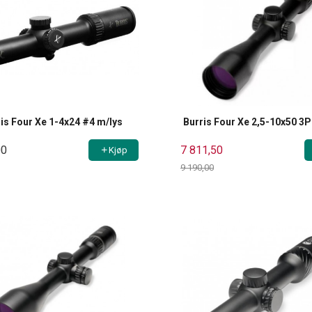
is Four Xe 1-4x24 #4 m/lys
Burris Four Xe 2,5-10x50 3
00
7 811,50
Kjøp
9 190,00
Rabatt