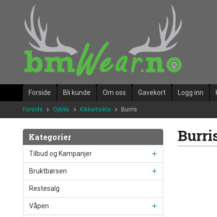
Gå
til
innholdet
Forside
Bli kunde
Om oss
Gavekort
Logg inn
Forside
Optikk
Kikkertsikte
Burris
Burri
Kategorier
Tilbud og Kampanjer
Bruktbørsen
Restesalg
Våpen