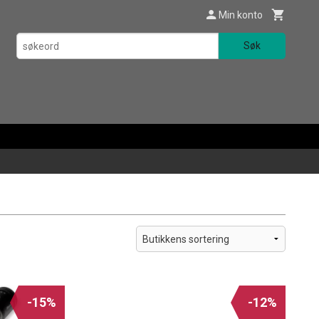
Min konto
Søk
-15%
-12%