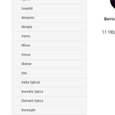
Leupold
Aimpoint
Burris
Meopta
11 190
Gamo
Minox
Konus
Steiner
Kite
Delta Optical
Borealis Optics
Element Optics
Boresight