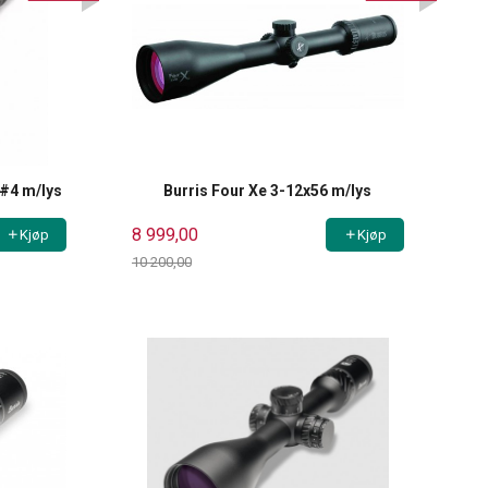
P#4 m/lys
Burris Four Xe 3-12x56 m/lys
8 999,00
Kjøp
Kjøp
10 200,00
Rabatt