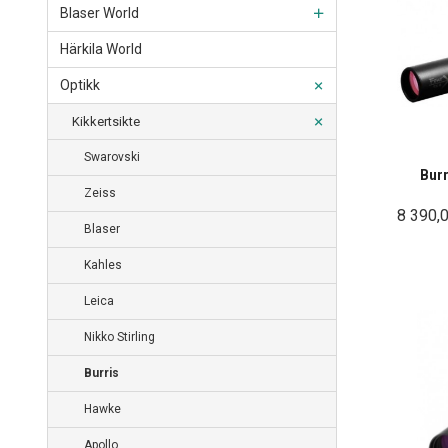
Blaser World
Härkila World
Optikk
Kikkertsikte
Swarovski
Burr
Zeiss
8 390,
Blaser
Kahles
Leica
Nikko Stirling
Burris
Hawke
Apollo