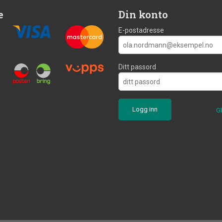
e
Din konto
E-postadresse
Ditt passord
G