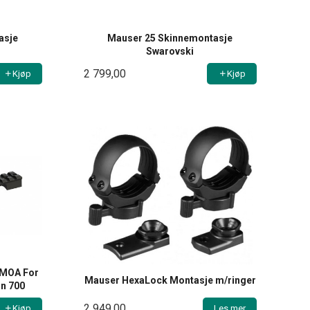
asje
Mauser 25 Skinnemontasje
Swarovski
2 799,00
Kjøp
Kjøp
0MOA For
Mauser HexaLock Montasje m/ringer
n 700
2 949,00
Kjøp
Les mer