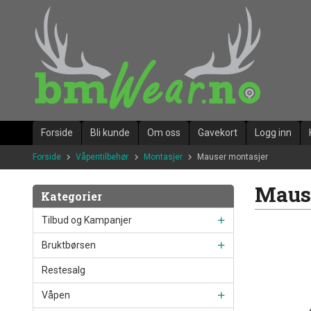
Gå
til
innholdet
Forside
Bli kunde
Om oss
Gavekort
Logg inn
Forside
Våpentilbehør
Montasjer
Mauser montasjer
Maus
Kategorier
Tilbud og Kampanjer
Bruktbørsen
Restesalg
Våpen