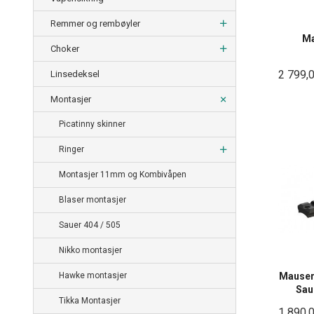
Remmer og rembøyler
Ma
Choker
2 799,
Linsedeksel
Montasjer
Picatinny skinner
Ringer
Montasjer 11mm og Kombivåpen
Blaser montasjer
Sauer 404 / 505
Nikko montasjer
Hawke montasjer
Mauser 
Sau
Tikka Montasjer
1 890,