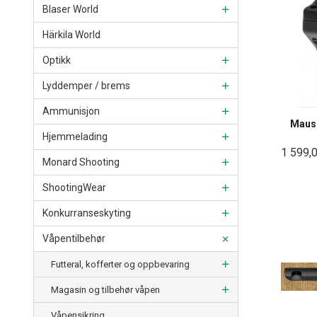
Blaser World
Härkila World
Optikk
Lyddemper / brems
Ammunisjon
Mause
Hjemmelading
1 599,
Monard Shooting
ShootingWear
Konkurranseskyting
Våpentilbehør
Futteral, kofferter og oppbevaring
Magasin og tilbehør våpen
Våpensikring