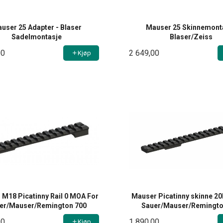
user 25 Adapter - Blaser
Mauser 25 Skinnemont
Sadelmontasje
Blaser/Zeiss
00
2 649,00
Kjøp
M18 Picatinny Rail 0 MOA For
Mauser Picatinny skinne 2
er/Mauser/Remington 700
Sauer/Mauser/Remingto
00
1 890,00
Kjøp