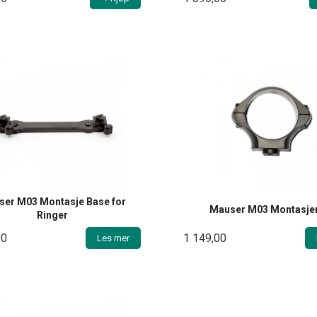
er M03 Montasje Base for
Mauser M03 Montasje
Ringer
00
1 149,00
Les mer