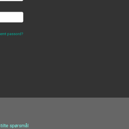
lemt passord?
stilte spørsmål