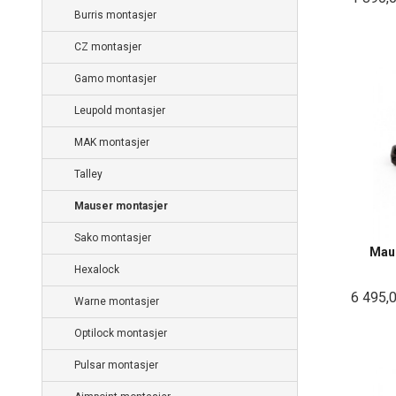
Burris montasjer
CZ montasjer
Gamo montasjer
Leupold montasjer
MAK montasjer
Talley
Mauser montasjer
Sako montasjer
Maus
Hexalock
6 495,
Warne montasjer
Optilock montasjer
Pulsar montasjer