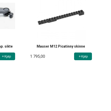
. sikte
Mauser M12 Picatinny skinne
1 795,00
Kjøp
Kjøp