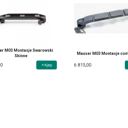
er M03 Montasje Swarowski
Mauser M03 Montasje comp
Skinne
00
6 815,00
Kjøp