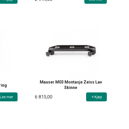
Mauser M03 Montasje Zeiss Lav
ring
Skinne
6 815,00
Les mer
Kjøp