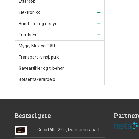
Ettersøk
Elektronikk
Hund - fôr og utstyr
Turutstyr
Mygg, Mus og Flått
Transport -vinsj, pulk
Gaveartikler og tilbehør
Børsemakerarbeid
Bestselgere
Partner
Geco Rifle 22Lr, kvantumsrabatt