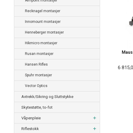
Aimpoint montasjer
Recknagel montasjer
Innomount montasjer
Henneberger montasjer
Hikmicro montasjer
Maus
Rusan montasjer
Hansen Rifles
6 815,
Spuhr montasjer
Vector Optics
Avtrekk/Sikring og Sluttstykke
Skytestøtte, to-fot
Våpenpleie
Riflestokk