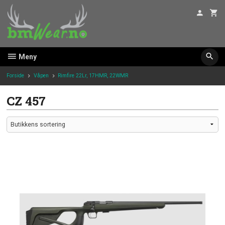
Gå
til
innholdet
Meny
Forside
Våpen
Rimfire 22Lr, 17HMR, 22WMR
CZ 457