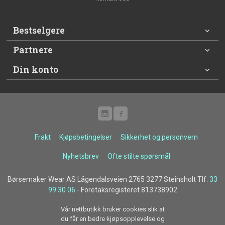
Bestselgere
Partnere
Din konto
Frakt
Kjøpsbetingelser
Sikkerhet og personvern
Nyhetsbrev
Ofte stilte spørsmål
Børsemaker Wear AS Lågendalsveien 2765 3277 Steinsholt Tlf.
33
99 30 06
- Foretaksregisteret 813738902
Vår nettbutikk bruker cookies slik at
du får en bedre kjøpsopplevelse og