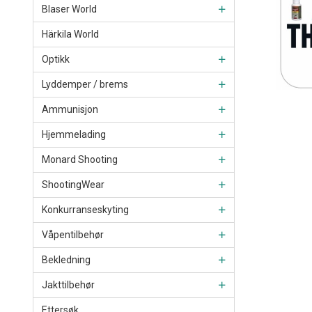
Blaser World
Härkila World
Optikk
Lyddemper / brems
Ammunisjon
Hjemmelading
Monard Shooting
ShootingWear
Konkurranseskyting
Våpentilbehør
Bekledning
Jakttilbehør
Ettersøk