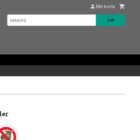
Min konto
Søk
ler