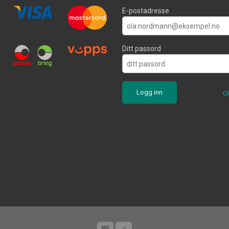
E-postadresse
Ditt passord
G