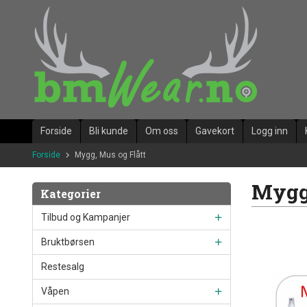
Gå
til
innholdet
Forside
Bli kunde
Om oss
Gavekort
Logg inn
Forside
Mygg, Mus og Flått
Mygg,
Kategorier
Tilbud og Kampanjer
Bruktbørsen
Restesalg
Våpen