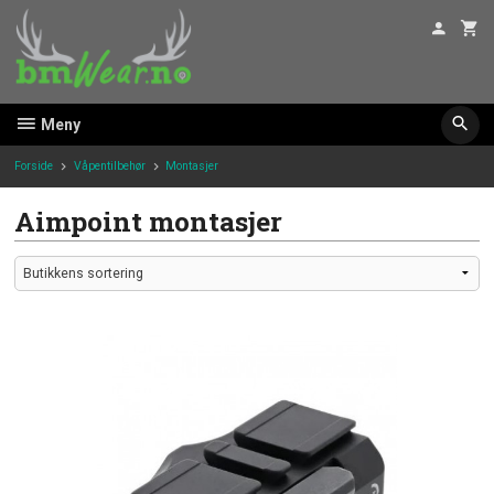
Gå
til
innholdet
Meny
Forside
Våpentilbehør
Montasjer
Aimpoint montasjer