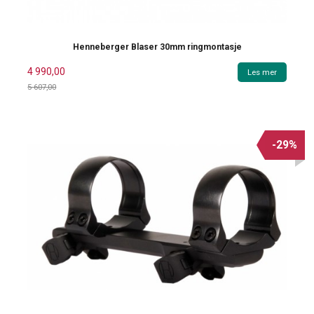
Henneberger Blaser 30mm ringmontasje
4 990,00
Les mer
5 607,00
Rabatt
-29%