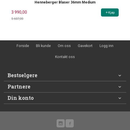
Henneberger Blaser 36mm Medium
3 990,00
Kjøp
5 607,00
Rabatt
Forside
Bli kunde
Om oss
Gavekort
Logg inn
Kontakt oss
Bestselgere
Partnere
Din konto