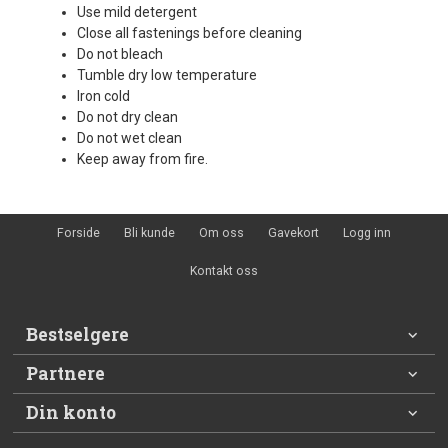
Use mild detergent
Close all fastenings before cleaning
Do not bleach
Tumble dry low temperature
Iron cold
Do not dry clean
Do not wet clean
Keep away from fire.
Forside
Bli kunde
Om oss
Gavekort
Logg inn
Kontakt oss
Bestselgere
Partnere
Din konto