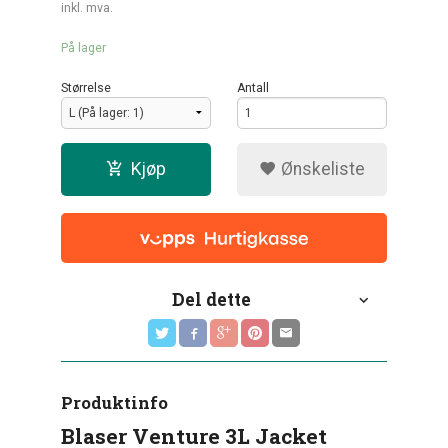
Rabatt
inkl. mva.
På lager
Størrelse
Antall
Kjøp
Ønskeliste
Del dette
Produktinfo
Blaser Venture 3L Jacket