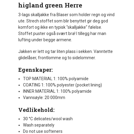
higland green Herre
3-lags skalljakke fra Blaser som holder regn og vind
ute. Strech stoffet som blir benyttet gir deg god
komfort og ikke en typisk "skalljakke" følelse.
Stoffet puster også svært bra! I tillegg har man
lufting under begge armene.
Jakken er lett og tar liten plass i sekken. Vanntette
glidelåser, frontlomme og to sidelommer.
Egenskaper:
TOP MATERIAL 1: 100% polyamide
COATING 1: 100% polyester (pocket lining)
INNER MATERIAL 1: 100% polyamide
Vannsøyle: 20 000mm
Vedlikehold:
30 °C delicates/wool wash
Wash separately
Do not use softeners