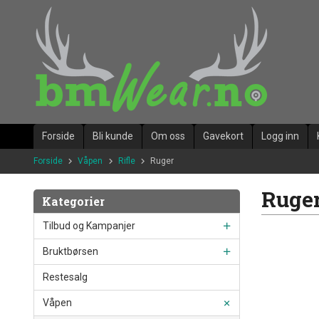
Gå
til
innholdet
Forside
Bli kunde
Om oss
Gavekort
Logg inn
Forside
Våpen
Rifle
Ruger
Ruge
Kategorier
Tilbud og Kampanjer
Bruktbørsen
Restesalg
Våpen