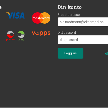
e
Din konto
E-postadresse
Ditt passord
G