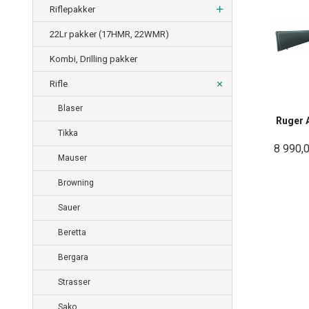
Riflepakker
22Lr pakker (17HMR, 22WMR)
Kombi, Drilling pakker
Rifle
Blaser
Ruger 
Tikka
8 990,
Mauser
Browning
Sauer
Beretta
Bergara
Strasser
Sako