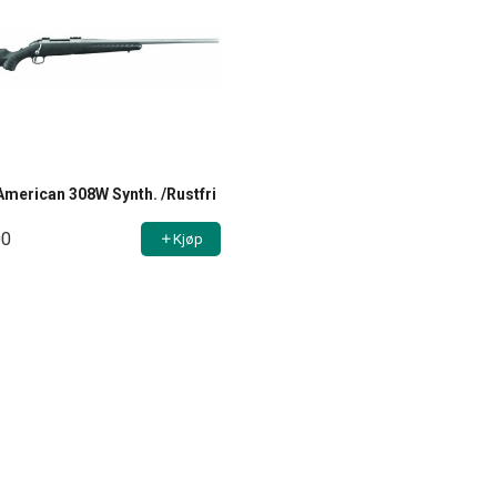
American 308W Synth. /Rustfri
00
Kjøp