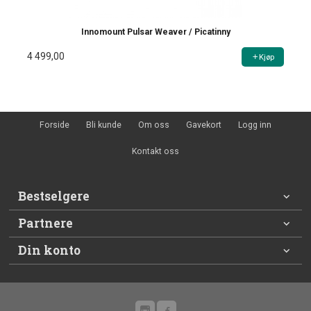
Innomount Pulsar Weaver / Picatinny
4 499,00
Kjøp
Forside
Bli kunde
Om oss
Gavekort
Logg inn
Kontakt oss
Bestselgere
Partnere
Din konto