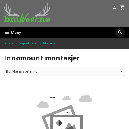
Gå
til
innholdet
Meny
Forside
Våpentilbehør
Montasjer
Innomount montasjer