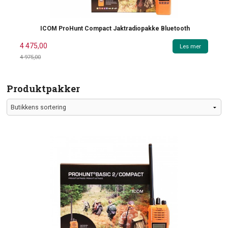
ICOM ProHunt Compact Jaktradiopakke Bluetooth
Tilbud
4 475,00
Les mer
4 975,00
Rabatt@
Produktpakker