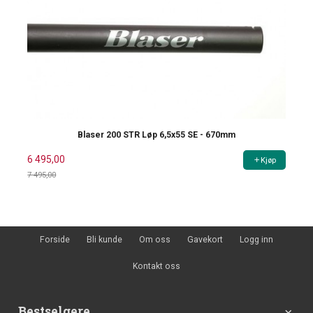
Blaser 200 STR Løp 6,5x55 SE - 670mm
6 495,00
Kjøp
7 495,00
Rabatt
Forside
Bli kunde
Om oss
Gavekort
Logg inn
Kontakt oss
Bestselgere