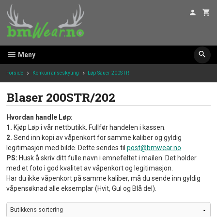
Gå
til
innholdet
Meny
Forside
Konkurranseskyting
Løp Sauer 200STR
Blaser 200STR/202
Hvordan handle Løp:
1.
Kjøp Løp i vår nettbutikk. Fullfør handelen i kassen.
2.
Send inn kopi av våpenkort for samme kaliber og gyldig
legitimasjon med bilde. Dette sendes til
post@bmwear.no
PS:
Husk å skriv ditt fulle navn i emnefeltet i mailen. Det holder
med et foto i god kvalitet av våpenkort og legitimasjon.
Har du ikke våpenkort på samme kaliber, må du sende inn gyldig
våpensøknad alle eksemplar (Hvit, Gul og Blå del).