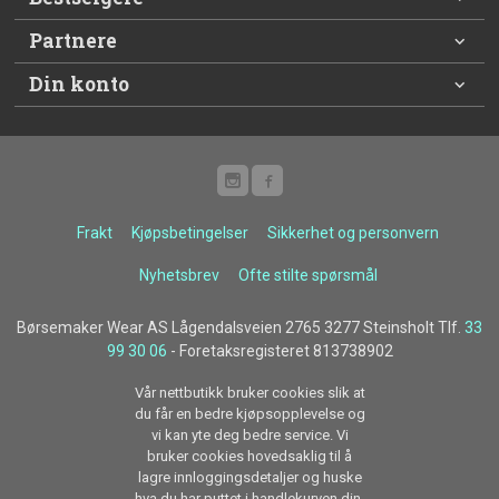
Partnere
Din konto
Frakt
Kjøpsbetingelser
Sikkerhet og personvern
Nyhetsbrev
Ofte stilte spørsmål
Børsemaker Wear AS Lågendalsveien 2765 3277 Steinsholt Tlf.
33
99 30 06
- Foretaksregisteret 813738902
Vår nettbutikk bruker cookies slik at
du får en bedre kjøpsopplevelse og
vi kan yte deg bedre service. Vi
bruker cookies hovedsaklig til å
lagre innloggingsdetaljer og huske
hva du har puttet i handlekurven din.