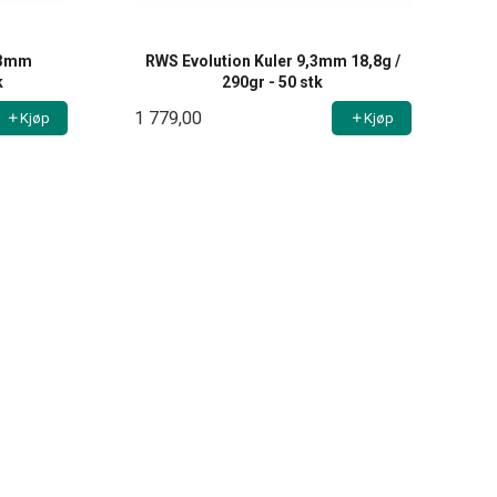
,3mm
RWS Evolution Kuler 9,3mm 18,8g /
k
290gr - 50 stk
1 779,00
Kjøp
Kjøp