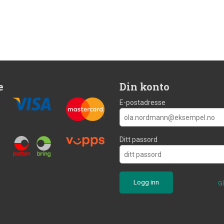
e
Din konto
E-postadresse
Ditt passord
G