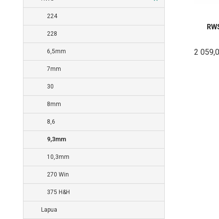
224
RWS
228
2 059,
6,5mm
7mm
30
8mm
8,6
9,3mm
10,3mm
270 Win
375 H&H
Lapua