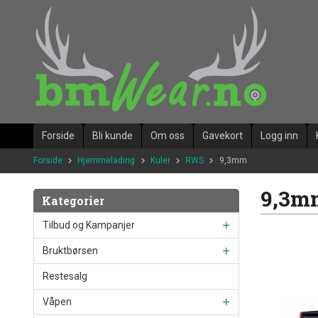
Gå
til
innholdet
Forside
Bli kunde
Om oss
Gavekort
Logg inn
Forside
Hjemmelading
Kuler
RWS
9,3mm
9,3m
Kategorier
Tilbud og Kampanjer
Bruktbørsen
Restesalg
Våpen