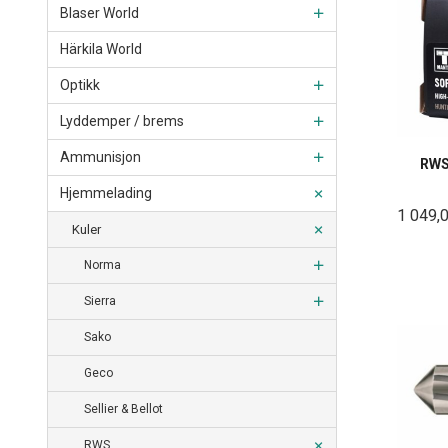
Blaser World
Härkila World
Optikk
Lyddemper / brems
Ammunisjon
RWS
Hjemmelading
1 049,
Kuler
Norma
Sierra
Sako
Geco
Sellier & Bellot
RWS