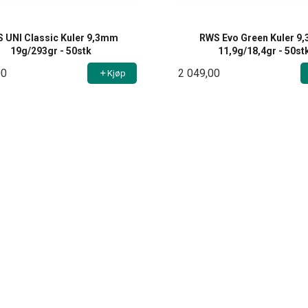
 UNI Classic Kuler 9,3mm
RWS Evo Green Kuler 9
19g/293gr - 50stk
11,9g/18,4gr - 50st
00
2 049,00
Kjøp