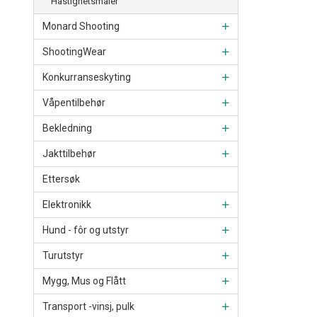
Hastighetsmåler
Monard Shooting
ShootingWear
Konkurranseskyting
Våpentilbehør
Bekledning
Jakttilbehør
Ettersøk
Elektronikk
Hund - fôr og utstyr
Turutstyr
Mygg, Mus og Flått
Transport -vinsj, pulk