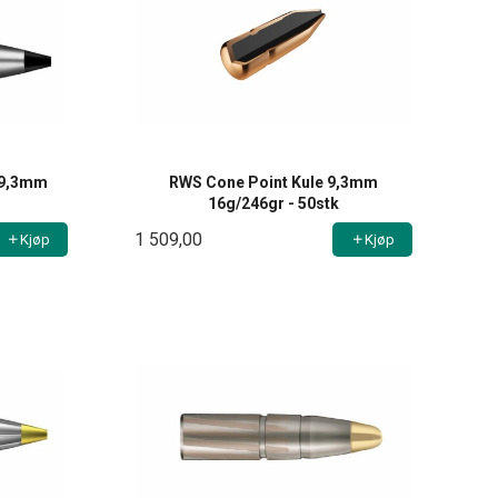
 9,3mm
RWS Cone Point Kule 9,3mm
16g/246gr - 50stk
1 509,00
Kjøp
Kjøp