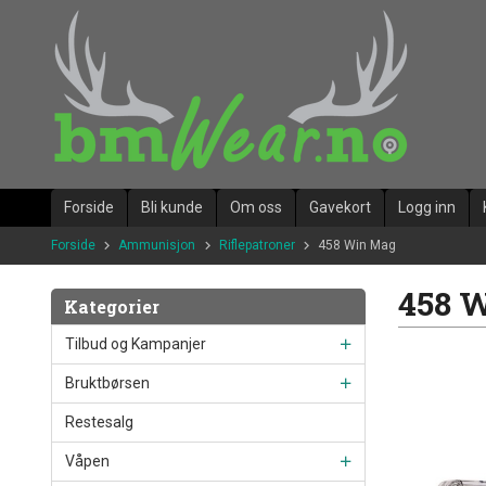
Gå
til
innholdet
Forside
Bli kunde
Om oss
Gavekort
Logg inn
Forside
Ammunisjon
Riflepatroner
458 Win Mag
458 
Kategorier
Tilbud og Kampanjer
Bruktbørsen
Restesalg
Våpen