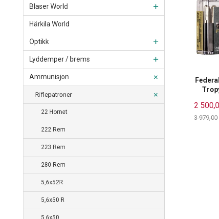
Blaser World
Härkila World
Optikk
Lyddemper / brems
Ammunisjon
Federa
Trop
Riflepatroner
2 500,
22 Hornet
3 979,00
Rabatt
222 Rem
223 Rem
280 Rem
5,6x52R
5,6x50 R
5,6x50