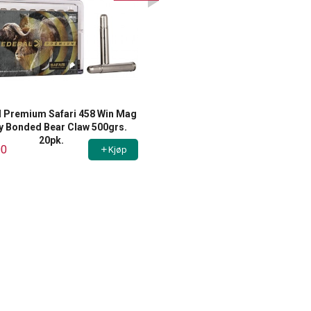
l Premium Safari 458 Win Mag
y Bonded Bear Claw 500grs.
20pk.
00
Kjøp