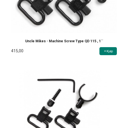
Uncle Mikes - Machine Screw Type QD 115 , 1´´
415,00
Kjøp