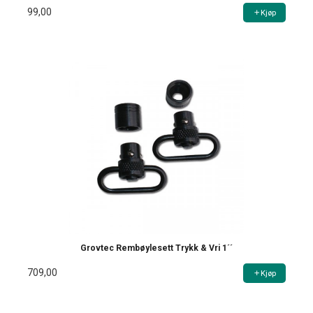
99,00
Kjøp
Grovtec Rembøylesett Trykk & Vri 1´´
709,00
Kjøp