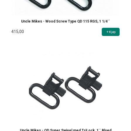
Uncle Mikes - Wood Screw Type QD 115 RGS, 1 1/4´´
415,00
Kjøp
Uncle Mikes - QD Super Swivel med TriLock, 1´´ Blued