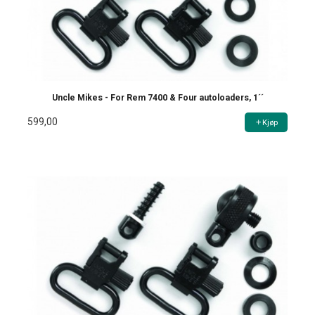
Uncle Mikes - For Rem 7400 & Four autoloaders, 1´´
599,00
Kjøp