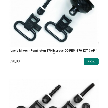
Uncle Mikes - Remington 870 Express QD REM-870 EXT CAP, 1
´´
590,00
Kjøp