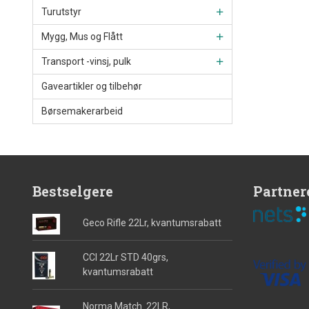
Turutstyr
Mygg, Mus og Flått
Transport -vinsj, pulk
Gaveartikler og tilbehør
Børsemakerarbeid
Bestselgere
Partner
Geco Rifle 22Lr, kvantumsrabatt
CCI 22Lr STD 40grs,
kvantumsrabatt
Norma Match .22LR,