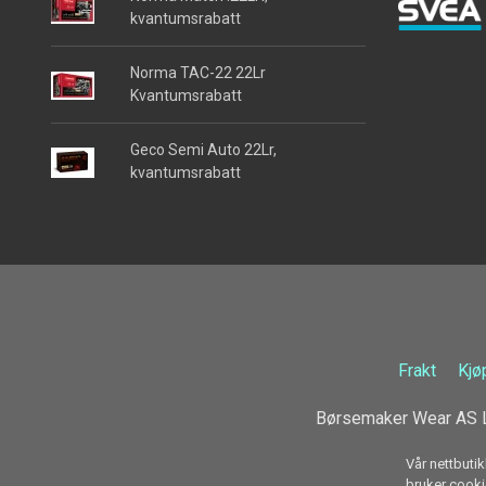
kvantumsrabatt
Norma TAC-22 22Lr
Kvantumsrabatt
Geco Semi Auto 22Lr,
kvantumsrabatt
Frakt
Kjø
Børsemaker Wear AS L
Vår nettbutik
bruker cookie