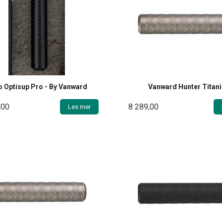
 Optisup Pro - By Vanward
Vanward Hunter Titan
,00
8 289,00
Les mer