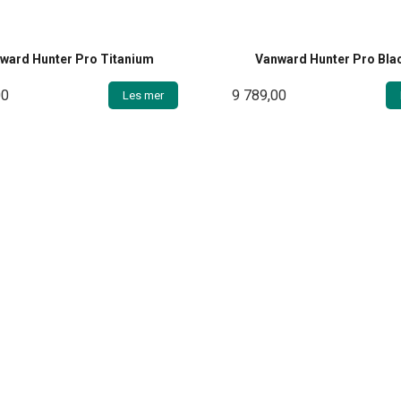
ward Hunter Pro Titanium
Vanward Hunter Pro Blac
00
9 789,00
Les mer