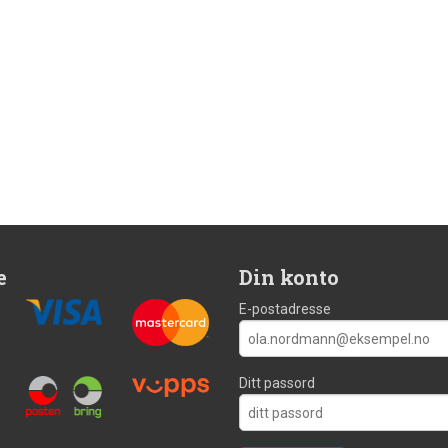
e
Din konto
E-postadresse
Ditt passord