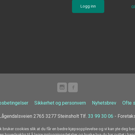
G
psbetingelser
Sikkerhet og personvern
Nyhetsbrev
Ofte 
ågendalsveien 2765 3277 Steinsholt Tlf.
33 99 30 06
- Foretak
k bruker cookies slik at du får en bedre kjøpsopplevelse og vi kan yte deg bed
s hovedsaklig til å lagre innloggingsdetaljer og huske hva du har puttet i han