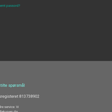
lemt passord?
stilte spørsmål
sregisteret 813738902
re service. Vi
dlekurven din.