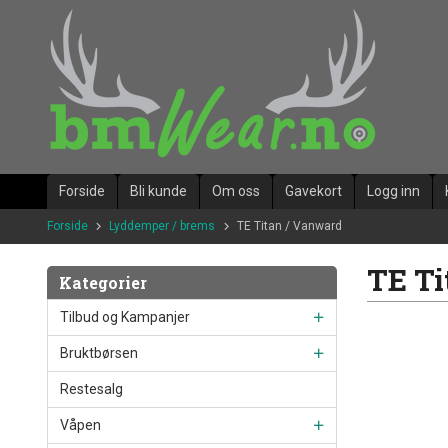
Gå
til
innholdet
Forside
Bli kunde
Om oss
Gavekort
Logg inn
Forside
Lyddemper / brems
TE Titan / Vanward
TE Ti
Kategorier
Tilbud og Kampanjer
Bruktbørsen
Restesalg
Våpen