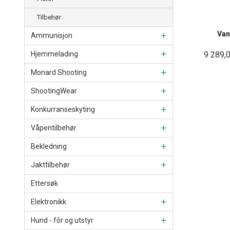
Tilbehør
Van
Ammunisjon
9 289,
Hjemmelading
Monard Shooting
ShootingWear
Konkurranseskyting
Våpentilbehør
Bekledning
Jakttilbehør
Ettersøk
Elektronikk
Hund - fôr og utstyr