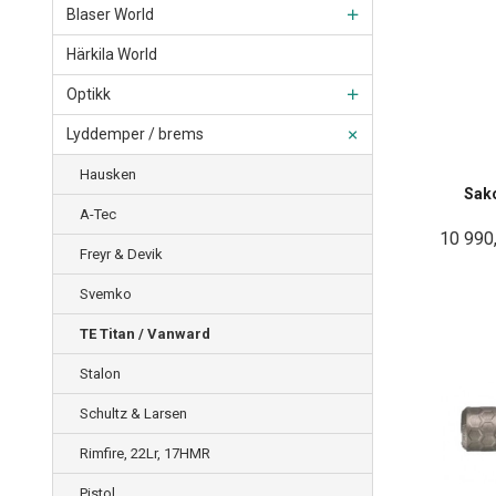
Blaser World
Härkila World
Optikk
Lyddemper / brems
Hausken
Sako
A-Tec
10 990
Freyr & Devik
Svemko
TE Titan / Vanward
Stalon
Schultz & Larsen
Rimfire, 22Lr, 17HMR
Pistol