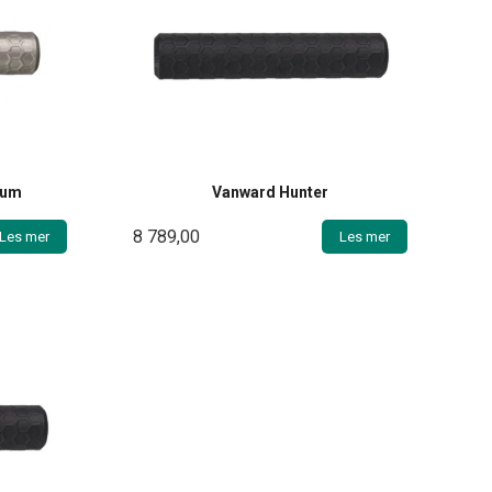
ium
Vanward Hunter
8 789,00
Les mer
Les mer