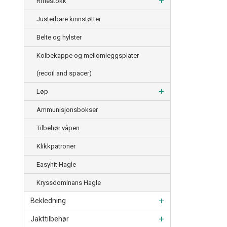
Riflestokk
Justerbare kinnstøtter
Belte og hylster
Kolbekappe og mellomleggsplater
(recoil and spacer)
Løp
Ammunisjonsbokser
Tilbehør våpen
Klikkpatroner
Easyhit Hagle
Kryssdominans Hagle
Bekledning
Jakttilbehør