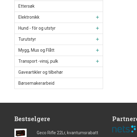
Ettersøk
Elektronikk
Hund - fôr og utstyr
Turutstyr
Mygg, Mus og Flått
Transport -vinsj, pulk
Gaveartikler og tilbehør
Børsemakerarbeid
Bestselgere
Partner
Geco Rifle 22Lr, kvantumsrabatt