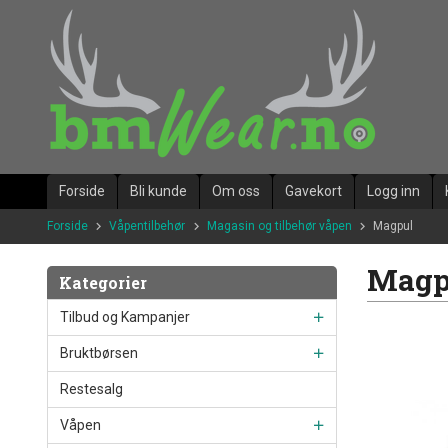
Gå
til
innholdet
Forside
Bli kunde
Om oss
Gavekort
Logg inn
Forside
Våpentilbehør
Magasin og tilbehør våpen
Magpul
Magp
Kategorier
Tilbud og Kampanjer
Bruktbørsen
Restesalg
Våpen