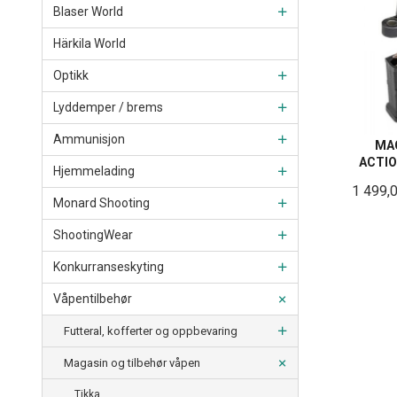
Blaser World
Härkila World
Optikk
Lyddemper / brems
Ammunisjon
MA
ACTI
Hjemmelading
1 499,
Monard Shooting
ShootingWear
Konkurranseskyting
Våpentilbehør
Futteral, kofferter og oppbevaring
Magasin og tilbehør våpen
Tikka