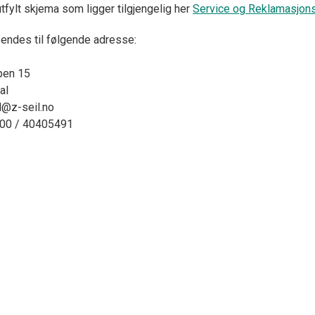
fylt skjema som ligger tilgjengelig her
Service og Reklamasjon
endes til følgende adresse:
pen 15
al
l@z-seil.no
900 / 40405491