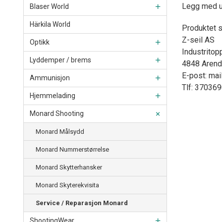
Legg med ut
Blaser World
Härkila World
Produktet s
Z-seil AS
Optikk
Industritop
Lyddemper / brems
4848 Arend
E-post: mai
Ammunisjon
Tlf: 37036
Hjemmelading
Monard Shooting
Monard Målsydd
Monard Nummerstørrelse
Monard Skytterhansker
Monard Skyterekvisita
Service / Reparasjon Monard
ShootingWear