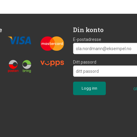
e
Din konto
E-postadresse
Ditt passord
G