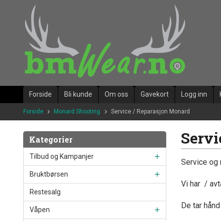
Gå
til
innholdet
Forside
Bli kunde
Om oss
Gavekort
Logg inn
Forside
Monard Shooting
Service / Reparasjon Monard
Servi
Kategorier
Tilbud og Kampanjer
Service og
Bruktbørsen
Vi har / av
Restesalg
De tar hånd
Våpen