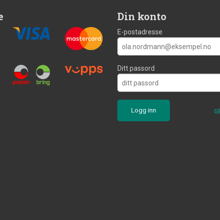
e
Din konto
E-postadresse
Ditt passord
G