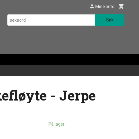
Min konto
Søk
efløyte - Jerpe
På lager