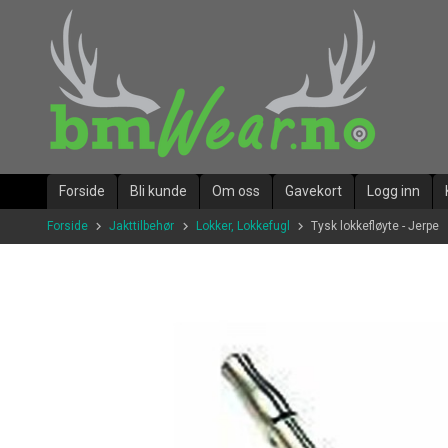
Gå
til
innholdet
Forside
Bli kunde
Om oss
Gavekort
Logg inn
Forside
Jakttilbehør
Lokker, Lokkefugl
Tysk lokkefløyte - Jerpe