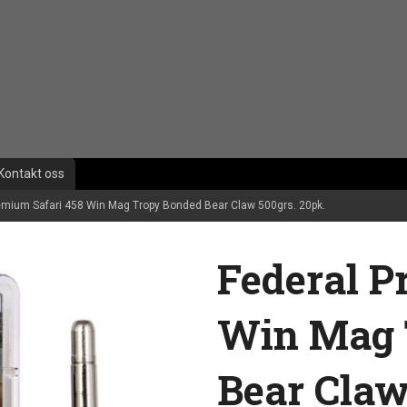
Kontakt oss
emium Safari 458 Win Mag Tropy Bonded Bear Claw 500grs. 20pk.
Federal P
Win Mag 
Bear Claw