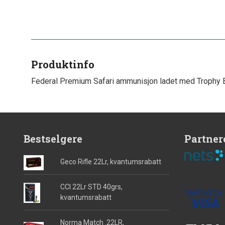
Produktinfo
Federal Premium Safari ammunisjon ladet med Trophy Bo
Bestselgere
Partner
Geco Rifle 22Lr, kvantumsrabatt
CCI 22Lr STD 40grs,
kvantumsrabatt
Norma Match .22LR,