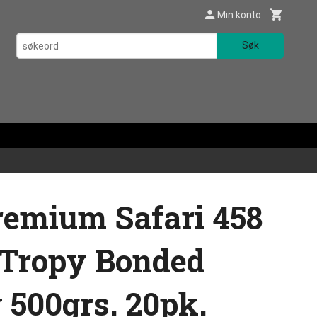
Min konto
Søk
remium Safari 458
Tropy Bonded
 500grs. 20pk.