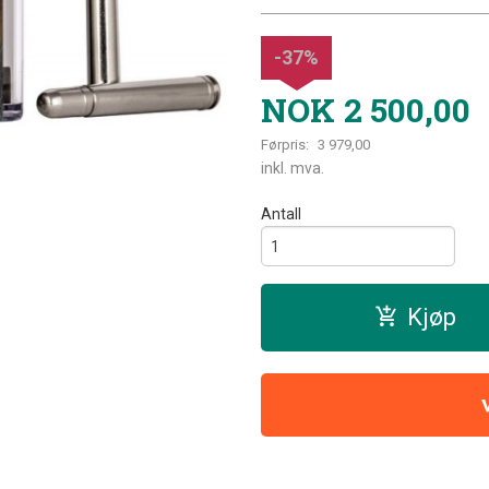
-37%
NOK
2 500,00
Førpris:
3 979,00
Rabatt
inkl. mva.
Antall
Kjøp