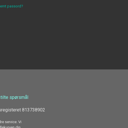
lemt passord?
stilte spørsmål
sregisteret 813738902
re service. Vi
dlekurven din.