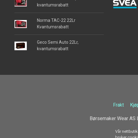
kvantumsrabatt
Norma TAC-22 22Lr
Kvantumsrabatt
Geco Semi Auto 22Lr,
kvantumsrabatt
Frakt
Kjø
Børsemaker Wear AS L
Vår nettbutik
bruker cookie