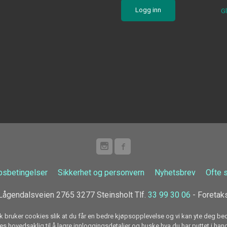
G
psbetingelser
Sikkerhet og personvern
Nyhetsbrev
Ofte 
ågendalsveien 2765 3277 Steinsholt Tlf.
33 99 30 06
- Foretak
k bruker cookies slik at du får en bedre kjøpsopplevelse og vi kan yte deg bed
s hovedsaklig til å lagre innloggingsdetaljer og huske hva du har puttet i han