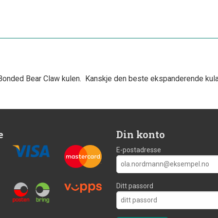
nded Bear Claw kulen. Kanskje den beste ekspanderende kula for
e
Din konto
E-postadresse
Ditt passord