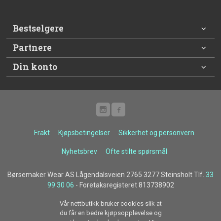
Bestselgere
Partnere
Din konto
Frakt
Kjøpsbetingelser
Sikkerhet og personvern
Nyhetsbrev
Ofte stilte spørsmål
Børsemaker Wear AS Lågendalsveien 2765 3277 Steinsholt Tlf.
33
99 30 06
- Foretaksregisteret 813738902
Vår nettbutikk bruker cookies slik at
du får en bedre kjøpsopplevelse og