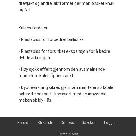
drevjakt og andre jaktformer der man ønsker knall
og fall.
Kulens fordeler:
• Plastspiss for forbedret ballistikk.
• Plastspiss for forsinket ekspansjon for å bedre
dybdevirkningen.
• Høy sjokk effekt gjennom den avsmalnende
mantelen- kulen åpnes raskt.
• Dybdevirkning sikres gjennom mantelens stabile
och rette bakparti, kombiert med en innvendig,
mekanisk bly- lås.
Forside
Bli kunde
Om oss
Gavekort
Logg inn
Kontakt oss