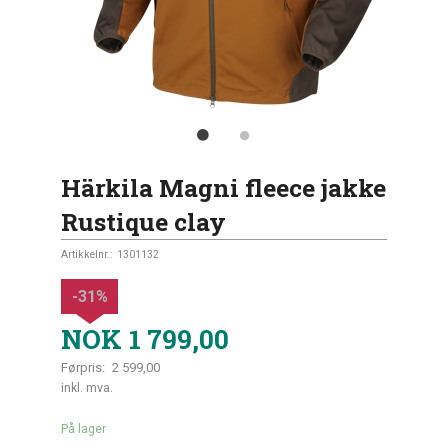
Härkila Magni fleece jakke
Rustique clay
Artikkelnr.:
1301132
-31%
NOK
1 799,00
Førpris:
2 599,00
Rabatt
inkl. mva.
På lager