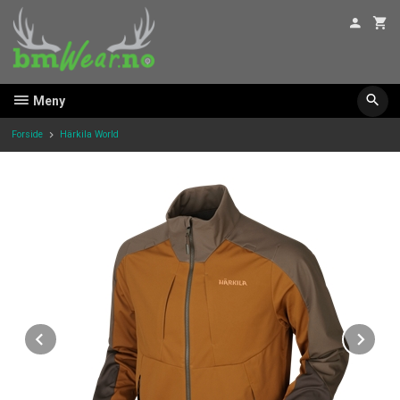
Gå
til
innholdet
Meny
Forside
Härkila World
Prev
Ne