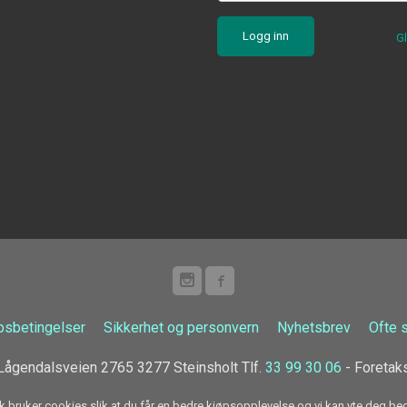
G
psbetingelser
Sikkerhet og personvern
Nyhetsbrev
Ofte 
ågendalsveien 2765 3277 Steinsholt Tlf.
33 99 30 06
- Foretak
k bruker cookies slik at du får en bedre kjøpsopplevelse og vi kan yte deg bed