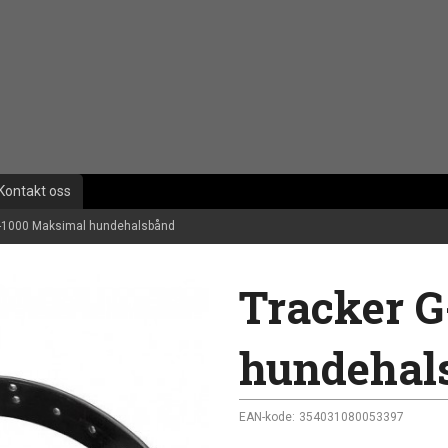
Kontakt oss
G-1000 Maksimal hundehalsbånd
Tracker 
hundehal
EAN-kode:
354031080053397