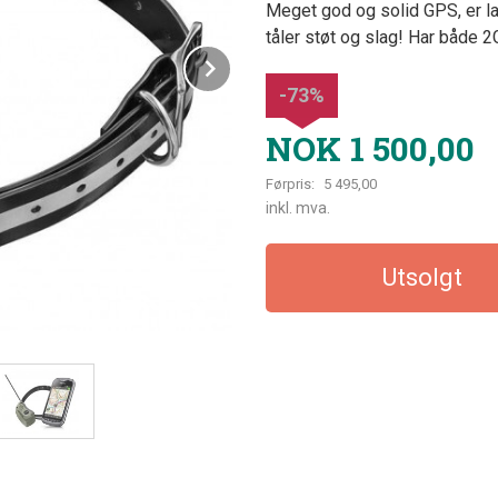
Meget god og solid GPS, er lag
tåler støt og slag! Har både 2G
Next
-73%
NOK
1 500,00
Førpris:
5 495,00
Rabatt
inkl. mva.
Utsolgt