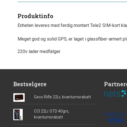
Produktinfo
Enheten leveres med ferdig montert Tele2 SIM-kort klar
Meget god og solid GPS, er laget i glassfiber-armert pla
220v lader medfølger.
Bestselgere
Partner
Geco Rifle 22Lr, kvantumsrabatt
CCI 22Lr STD 40grs,
kvantumsrabatt