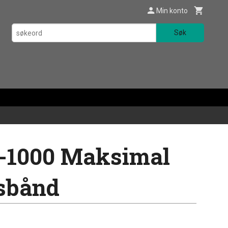
Min konto
Søk
G-1000 Maksimal
sbånd