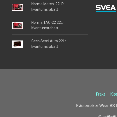
Norma Match .22LR,
kvantumsrabatt
Norma TAC-22 22Lr
Kvantumsrabatt
Geco Semi Auto 22Lr,
kvantumsrabatt
Frakt
Kjø
Børsemaker Wear AS L
Vår nettbutik