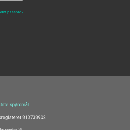
lemt passord?
stilte spørsmål
sregisteret 813738902
re service. Vi