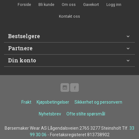
Forside
Bli kunde
Om oss
Gavekort
Logg inn
Kontakt oss
Bestselgere
Partnere
Din konto
Frakt
Kjøpsbetingelser
Sikkerhet og personvern
Nyhetsbrev
Ofte stilte spørsmål
Børsemaker Wear AS Lågendalsveien 2765 3277 Steinsholt Tlf.
33
99 30 06
- Foretaksregisteret 813738902