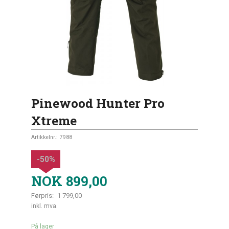
Pinewood Hunter Pro
Xtreme
Artikkelnr.:
7988
-50%
NOK
899,00
Førpris:
1 799,00
Rabatt
inkl. mva.
På lager