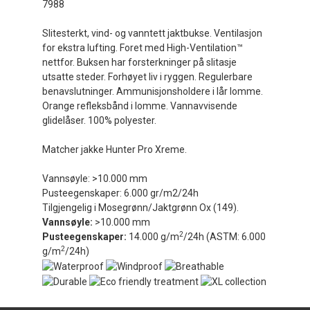
7988
Slitesterkt, vind- og vanntett jaktbukse. Ventilasjon
for ekstra lufting. Foret med High-Ventilation™
nettfor. Buksen har forsterkninger på slitasje
utsatte steder. Forhøyet liv i ryggen. Regulerbare
benavslutninger. Ammunisjonsholdere i lår lomme.
Orange refleksbånd i lomme. Vannavvisende
glidelåser. 100% polyester.
Matcher jakke Hunter Pro Xreme.
Vannsøyle: >10.000 mm
Pusteegenskaper: 6.000 gr/m2/24h
Tilgjengelig i Mosegrønn/Jaktgrønn Ox (149).
Vannsøyle:
>10.000 mm
2
Pusteegenskaper:
14.000 g/m
/24h (ASTM: 6.000
2
g/m
/24h)