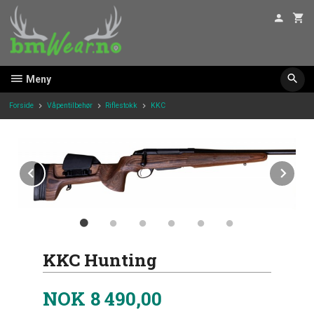
Gå
til
innholdet
Meny
Forside
Våpentilbehør
Riflestokk
KKC
Prev
Ne
KKC Hunting
NOK
8 490,00