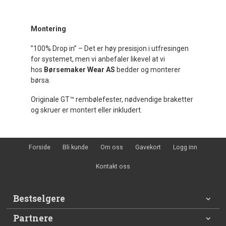
Montering
”100% Drop in” – Det er høy presisjon i utfresingen
for systemet, men vi anbefaler likevel at vi
hos
Børsemaker Wear AS
bedder og monterer
børsa.
Originale GT™ rembølefester, nødvendige braketter
og skruer er montert eller inkludert.
Forside
Bli kunde
Om oss
Gavekort
Logg inn
Kontakt oss
Bestselgere
Partnere