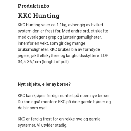
Produktinfo
KKC Hunting
KKC Hunting veier ca 1,1kg, avhengig av hvilket
system den er frest for. Med andre ord, et skjefte
med overlegent grep og justeringsmuligheter,
innenfor en vekt, som gir deg mange
bruksmuligheter. KKC brukes bla av fornøyde
jegere, jaktfeltskyttere og langholdsskyttere. LOP
34,5-36,1cm (lenght of pull)
Nytt skjefte, eller ny børse?
KKC kan kjøpes ferdig montert på noen nye børser.
Du kan også montere KKC på dine gamle børser og
de blir som nye!
KKC er ferdig frest for en rekke nye og gamle
systemer. Vi utvider stadig.