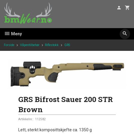
Gå
til
innholdet
Meny
Forside
Våpentilbehør
Riflestokk
GRS
GRS Bifrost Sauer 200 STR
Brown
Artikkelnr.:
112582
Lett, sterkt komposittskjefte ca. 1350 g