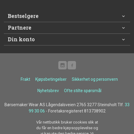
Bestselgere
Partnere
Din konto
Frakt
Kjøpsbetingelser
Sikkerhet og personvern
Nyhetsbrev
Ofte stilte spørsmål
Børsemaker Wear AS Lågendalsveien 2765 3277 Steinsholt Tlf.
33
99 30 06
- Foretaksregisteret 813738902
Vår nettbutikk bruker cookies slik at
du får en bedre kjøpsopplevelse og
vi kan yte deg bedre service. Vi