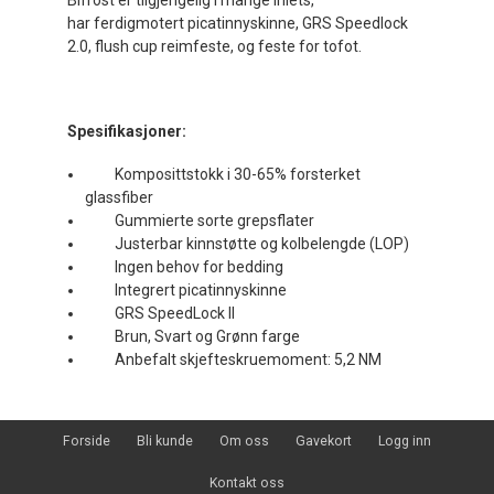
Bifrost er tilgjengelig i mange inlets,
har ferdigmotert picatinnyskinne, GRS Speedlock
2.0, flush cup reimfeste, og feste for tofot.
Spesifikasjoner:
Komposittstokk i 30-65% forsterket
glassfiber
Gummierte sorte grepsflater
Justerbar kinnstøtte og kolbelengde (LOP)
Ingen behov for bedding
Integrert picatinnyskinne
GRS SpeedLock II
Brun, Svart og Grønn farge
Anbefalt skjefteskruemoment: 5,2 NM
Forside
Bli kunde
Om oss
Gavekort
Logg inn
Kontakt oss