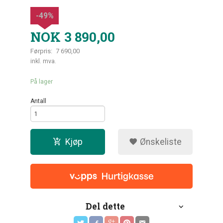
-49%
NOK
3 890,00
Førpris:
7 690,00
Rabatt
inkl. mva.
På lager
Antall
Kjøp
Ønskeliste
Del dette