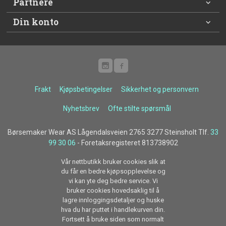
Partnere
Din konto
Frakt
Kjøpsbetingelser
Sikkerhet og personvern
Nyhetsbrev
Ofte stilte spørsmål
Børsemaker Wear AS Lågendalsveien 2765 3277 Steinsholt Tlf.
33
99 30 06
- Foretaksregisteret 813738902
Vår nettbutikk bruker cookies slik at
du får en bedre kjøpsopplevelse og
vi kan yte deg bedre service. Vi
bruker cookies hovedsaklig til å
lagre innloggingsdetaljer og huske
hva du har puttet i handlekurven din.
Fortsett å bruke siden som normalt