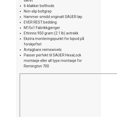
sikret
6-klakker bolthode
Non-slip boltgrep
Hammer-smidd originalt SAUER løp
EVER REST bedding
M15x1 Fabrikkgjenger
Ettrinns 950 gram (2.1 lb) avtrekk
Ekstra monteringspunkt for bipod på
forskjeftet
Avtagbare reimswivels
Passer perfekt til SAUER HexaLock
montasje eller all type montasje for
Remington 700