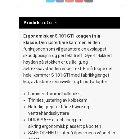
Produktinfo
Ergonomisk er S 101 GTI kongen i sin
klasse.
Den justerbare kammen er den
funksjonen som vil garantere en avslappet
skuddposisjon og perfekt treff. Øye-til-kikkert
høyden på stokken er uslåelig, og
avtrekksavstanden er perfekt. For å toppe det
hele, kommer S 101 GTI med fabrikkgjenget
løp, avtakbare reimsvivler og bipod adapter.
Laminert tommelhullstokk
Trinnløs justering av kolbekam
Naturlig grep for både høyre og
ventrehåndsskyttere
DURA SAFE direct firing pin
sikring ergonomisk plassert på bolten
SAFE OPENER tillater å åpne mens våpnet er