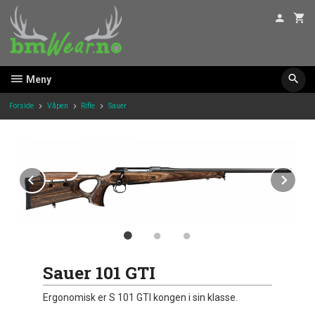
Gå
til
innholdet
Meny
Forside
Våpen
Rifle
Sauer
Prev
Ne
Sauer 101 GTI
Ergonomisk er S 101 GTI kongen i sin klasse.