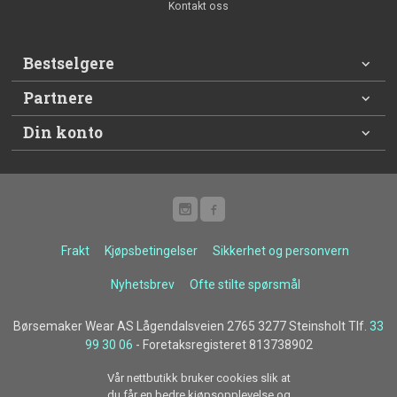
Kontakt oss
Bestselgere
Partnere
Din konto
Frakt
Kjøpsbetingelser
Sikkerhet og personvern
Nyhetsbrev
Ofte stilte spørsmål
Børsemaker Wear AS Lågendalsveien 2765 3277 Steinsholt Tlf.
33
99 30 06
- Foretaksregisteret 813738902
Vår nettbutikk bruker cookies slik at
du får en bedre kjøpsopplevelse og