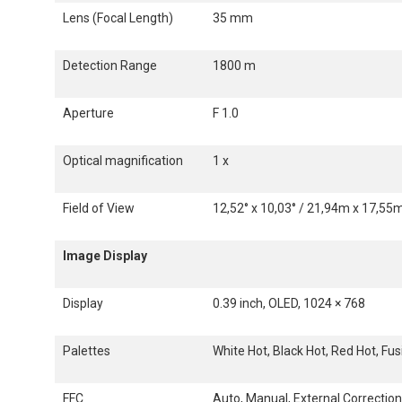
Lens (Focal Length)
35 mm
Detection Range
1800 m
Aperture
F 1.0
Optical magnification
1 x
Field of View
12,52° x 10,03° / 21,94m x 17,55
Image Display
Display
0.39 inch, OLED, 1024 × 768
Palettes
White Hot, Black Hot, Red Hot, Fus
FFC
Auto, Manual, External Correctio