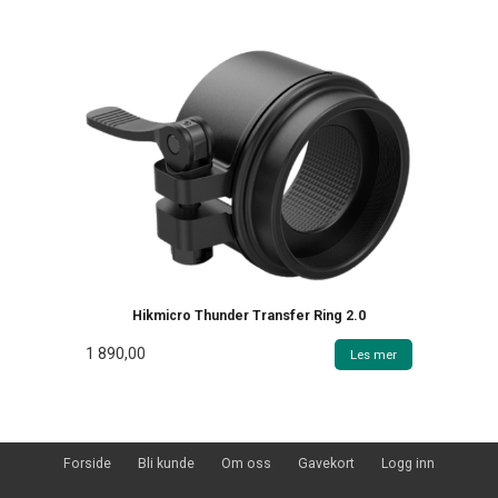
Hikmicro Thunder Transfer Ring 2.0
1 890,00
Les mer
Forside
Bli kunde
Om oss
Gavekort
Logg inn