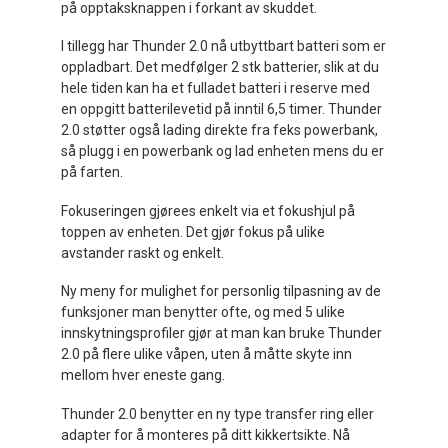
på opptaksknappen i forkant av skuddet.
I tillegg har Thunder 2.0 nå utbyttbart batteri som er
oppladbart. Det medfølger 2 stk batterier, slik at du
hele tiden kan ha et fulladet batteri i reserve med
en oppgitt batterilevetid på inntil 6,5 timer. Thunder
2.0 støtter også lading direkte fra feks powerbank,
så plugg i en powerbank og lad enheten mens du er
på farten.
Fokuseringen gjørees enkelt via et fokushjul på
toppen av enheten. Det gjør fokus på ulike
avstander raskt og enkelt.
Ny meny for mulighet for personlig tilpasning av de
funksjoner man benytter ofte, og med 5 ulike
innskytningsprofiler gjør at man kan bruke Thunder
2.0 på flere ulike våpen, uten å måtte skyte inn
mellom hver eneste gang.
Thunder 2.0 benytter en ny type transfer ring eller
adapter for å monteres på ditt kikkertsikte. Nå