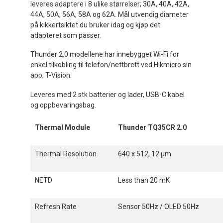
leveres adaptere i 8 ulike størrelser; 30A, 40A, 42A,
44A, 50A, 56A, 58A og 62A. Mål utvendig diameter
på kikkertsiktet du bruker idag og kjøp det
adapteret som passer.
Thunder 2.0 modellene har innebygget Wi-Fi for
enkel tilkobling til telefon/nettbrett ved Hikmicro sin
app, T-Vision.
Leveres med 2 stk batterier og lader, USB-C kabel
og oppbevaringsbag.
Thermal Module
Thunder TQ35CR 2.0
Thermal Resolution
640 x 512, 12 µm
NETD
Less than 20 mK
Refresh Rate
Sensor 50Hz / OLED 50Hz