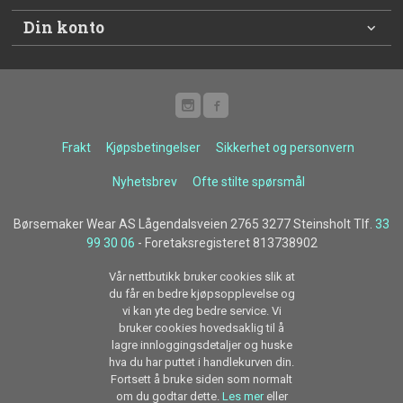
Din konto
Frakt
Kjøpsbetingelser
Sikkerhet og personvern
Nyhetsbrev
Ofte stilte spørsmål
Børsemaker Wear AS Lågendalsveien 2765 3277 Steinsholt Tlf.
33
99 30 06
- Foretaksregisteret 813738902
Vår nettbutikk bruker cookies slik at
du får en bedre kjøpsopplevelse og
vi kan yte deg bedre service. Vi
bruker cookies hovedsaklig til å
lagre innloggingsdetaljer og huske
hva du har puttet i handlekurven din.
Fortsett å bruke siden som normalt
om du godtar dette.
Les mer
eller