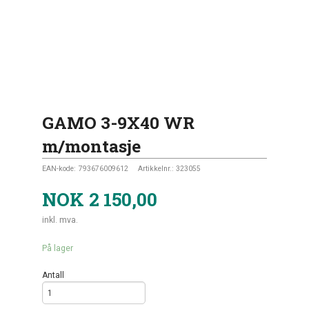
GAMO 3-9X40 WR
m/montasje
EAN-kode:
793676009612
Artikkelnr.:
323055
NOK
2 150,00
inkl. mva.
På lager
Antall