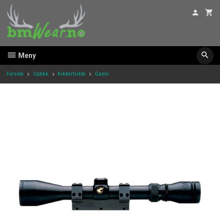
Gå
til
innholdet
Meny
Forside
Optikk
Kikkertsikte
Gamo