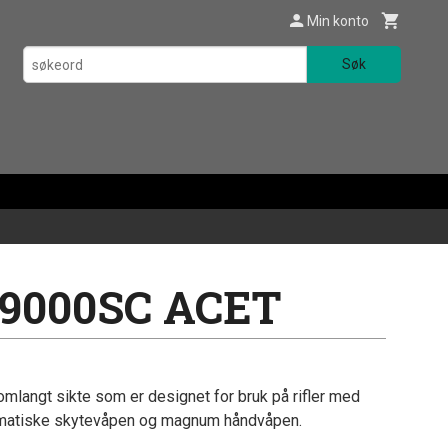
Min konto
Søk
 9000SC ACET
langt sikte som er designet for bruk på rifler med
omatiske skytevåpen og magnum håndvåpen.