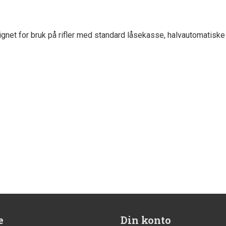
gnet for bruk på rifler med standard låsekasse, halvautomati
e
Din konto