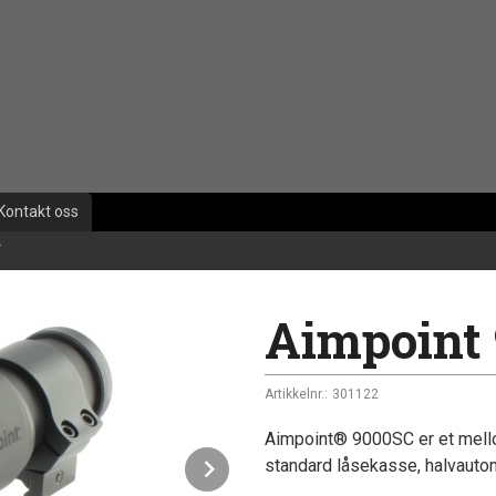
Kontakt oss
T
Aimpoint
Artikkelnr.:
301122
Aimpoint® 9000SC er et mellom
Next
standard låsekasse, halvaut