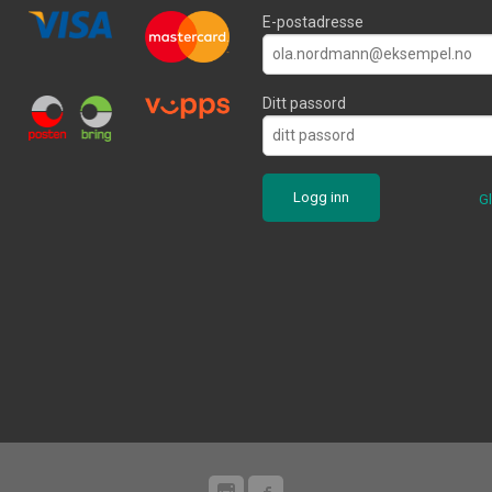
E-postadresse
Ditt passord
G