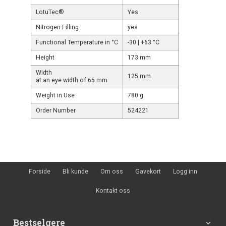
LotuTec®
Yes
Nitrogen Filling
yes
Functional Temperature in °C
-30 | +63 °C
Height
173 mm
Width
125 mm
at an eye width of 65 mm
Weight in Use
780 g
Order Number
524221
Forside
Bli kunde
Om oss
Gavekort
Logg inn
Kontakt oss
Bestselgere