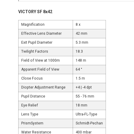
VICTORY SF 8x42
Magnification
8 x
Effective Lens Diameter
42 mm
Exit Pupil Diameter
5.3 mm
Twilight Factors
18.3
Field of View at 1000m
148 m
Apparent Field of View
64 °
Close Focus
1.5 m
Diopter Adjustment Range
+4 | -4 dpt
Pupil Distance
55 - 76 mm
Eye Relief
18 mm
Lens Type
Ultra-FL-Type
PrismSystem
Schmidt-Pechan
Water Resistance
400 mbar