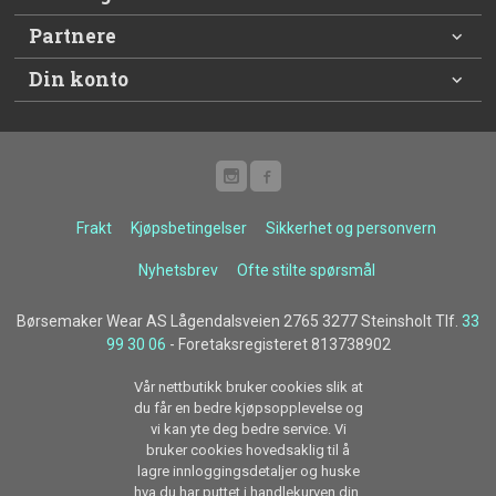
Partnere
Din konto
Frakt
Kjøpsbetingelser
Sikkerhet og personvern
Nyhetsbrev
Ofte stilte spørsmål
Børsemaker Wear AS Lågendalsveien 2765 3277 Steinsholt Tlf.
33
99 30 06
- Foretaksregisteret 813738902
Vår nettbutikk bruker cookies slik at
du får en bedre kjøpsopplevelse og
vi kan yte deg bedre service. Vi
bruker cookies hovedsaklig til å
lagre innloggingsdetaljer og huske
hva du har puttet i handlekurven din.